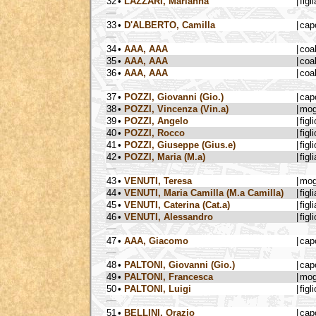
32
•
LAZZARI, Marianna
|
figli
33
•
D'ALBERTO, Camilla
|
cap
34
•
AAA, AAA
|
coa
35
•
AAA, AAA
|
coa
36
•
AAA, AAA
|
coa
37
•
POZZI, Giovanni (Gio.)
|
cap
38
•
POZZI, Vincenza (Vin.a)
|
mog
39
•
POZZI, Angelo
|
figli
40
•
POZZI, Rocco
|
figli
41
•
POZZI, Giuseppe (Gius.e)
|
figli
42
•
POZZI, Maria (M.a)
|
figli
43
•
VENUTI, Teresa
|
mog
44
•
VENUTI, Maria Camilla (M.a Camilla)
|
figli
45
•
VENUTI, Caterina (Cat.a)
|
figli
46
•
VENUTI, Alessandro
|
figli
47
•
AAA, Giacomo
|
cap
48
•
PALTONI, Giovanni (Gio.)
|
cap
49
•
PALTONI, Francesca
|
mog
50
•
PALTONI, Luigi
|
figli
51
•
BELLINI, Orazio
|
cap