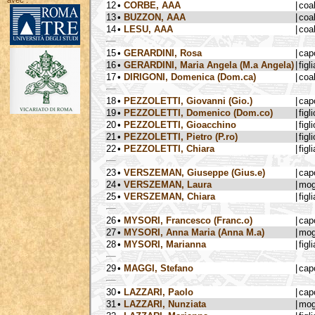
avec :
12
•
CORBE, AAA
|
coa
13
•
BUZZON, AAA
|
coa
14
•
LESU, AAA
|
coa
15
•
GERARDINI, Rosa
|
cap
16
•
GERARDINI, Maria Angela (M.a Angela)
|
figli
17
•
DIRIGONI, Domenica (Dom.ca)
|
coa
18
•
PEZZOLETTI, Giovanni (Gio.)
|
cap
19
•
PEZZOLETTI, Domenico (Dom.co)
|
figli
20
•
PEZZOLETTI, Gioacchino
|
figli
21
•
PEZZOLETTI, Pietro (P.ro)
|
figli
22
•
PEZZOLETTI, Chiara
|
figli
23
•
VERSZEMAN, Giuseppe (Gius.e)
|
cap
24
•
VERSZEMAN, Laura
|
mog
25
•
VERSZEMAN, Chiara
|
figli
26
•
MYSORI, Francesco (Franc.o)
|
cap
27
•
MYSORI, Anna Maria (Anna M.a)
|
mog
28
•
MYSORI, Marianna
|
figli
29
•
MAGGI, Stefano
|
cap
30
•
LAZZARI, Paolo
|
cap
31
•
LAZZARI, Nunziata
|
mog