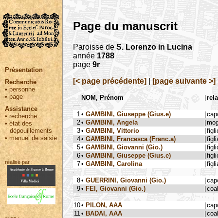
Page du manuscrit
Paroisse de
S. Lorenzo in Lucina
année
1788
page
9r
Présentation
[< page précédente]
|
[page suivante >]
Recherche
•
personne
•
page
NOM, Prénom
|
rel
Assistance
1
•
GAMBINI, Giuseppe (Gius.e)
|
cap
•
recherche
2
•
GAMBINI, Angela
|
mog
•
état des
3
•
GAMBINI, Vittorio
|
figli
dépouillements
•
manuel de saisie
4
•
GAMBINI, Francesca (Franc.a)
|
figli
5
•
GAMBINI, Giovanni (Gio.)
|
figli
6
•
GAMBINI, Giuseppe (Gius.e)
|
figli
réalisé par :
7
•
GAMBINI, Carolina
|
figli
8
•
GUERRINI, Giovanni (Gio.)
|
cap
9
•
FEI, Giovanni (Gio.)
|
coa
10
•
PILON, AAA
|
cap
11
•
BADAI, AAA
|
coa