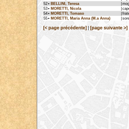
52
•
BELLINI, Teresa
|
mog
53
•
MORETTI, Nicola
|
cap
54
•
MORETTI, Tomaso
|
frat
55
•
MORETTI, Maria Anna (M.a Anna)
|
sore
[< page précédente]
|
[page suivante >]