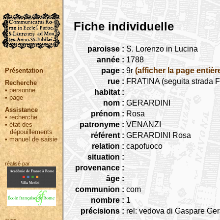
Fiche individuelle
paroisse :
S. Lorenzo in Lucina
année :
1788
page :
9r
(afficher la page entièr
Présentation
rue :
FRATINA (seguita strada Fr
Recherche
•
personne
habitat :
•
page
nom :
GERARDINI
Assistance
prénom :
Rosa
•
recherche
patronyme :
VENANZI
•
état des
dépouillements
référent :
GERARDINI Rosa
•
manuel de saisie
relation :
capofuoco
situation :
réalisé par :
provenance :
âge :
communion :
com
nombre :
1
précisions :
rel: vedova di Gaspare Ger