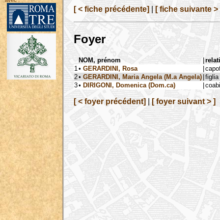
avec :
[ < fiche précédente]
|
[ fiche suivante > 
Foyer
NOM, prénom
|
relat
1
•
GERARDINI, Rosa
|
capo
2
•
GERARDINI, Maria Angela (M.a Angela)
|
figlia
3
•
DIRIGONI, Domenica (Dom.ca)
|
coab
[ < foyer précédent]
|
[ foyer suivant > ]