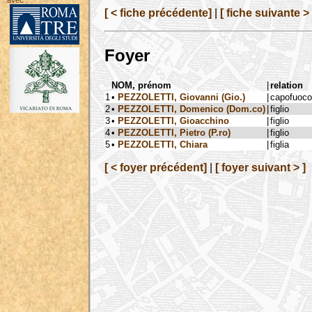
avec :
[ < fiche précédente]
|
[ fiche suivante > 
Foyer
NOM, prénom
|
relation
1
•
PEZZOLETTI, Giovanni (Gio.)
|
capofuoco
2
•
PEZZOLETTI, Domenico (Dom.co)
|
figlio
3
•
PEZZOLETTI, Gioacchino
|
figlio
4
•
PEZZOLETTI, Pietro (P.ro)
|
figlio
5
•
PEZZOLETTI, Chiara
|
figlia
[ < foyer précédent]
|
[ foyer suivant > ]