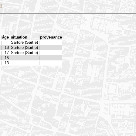
]
|
âge
|
situation
|
provenance
|
|
Sartore (Sart.e)
|
|
18
|
Sartore (Sart.e)
|
|
17
|
Sartore (Sart.e)
|
|
15
|
|
|
13
|
|