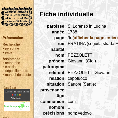
Fiche individuelle
paroisse :
S. Lorenzo in Lucina
année :
1788
page :
9r
(afficher la page entièr
Présentation
rue :
FRATINA (seguita strada Fr
Recherche
•
personne
habitat :
•
page
nom :
PEZZOLETTI
Assistance
prénom :
Giovanni (Gio.)
•
recherche
patronyme :
•
état des
dépouillements
référent :
PEZZOLETTI Giovanni
•
manuel de saisie
relation :
capofuoco
situation :
Sartore (Sart.e)
réalisé par :
provenance :
âge :
communion :
com
nombre :
1
précisions :
nom: vedovo