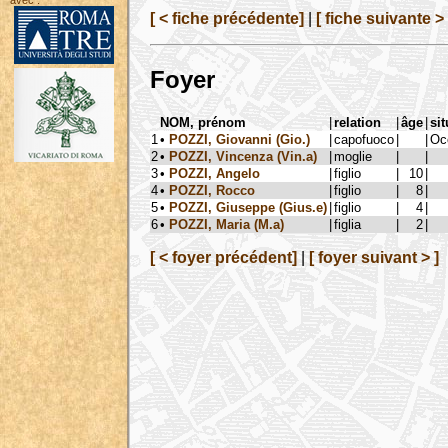
avec :
[ < fiche précédente]
|
[ fiche suivante > 
Foyer
NOM, prénom
|
relation
|
âge
|
sit
1
•
POZZI, Giovanni (Gio.)
|
capofuoco
|
|
Oc
2
•
POZZI, Vincenza (Vin.a)
|
moglie
|
|
3
•
POZZI, Angelo
|
figlio
|
10
|
4
•
POZZI, Rocco
|
figlio
|
8
|
5
•
POZZI, Giuseppe (Gius.e)
|
figlio
|
4
|
6
•
POZZI, Maria (M.a)
|
figlia
|
2
|
[ < foyer précédent]
|
[ foyer suivant > ]