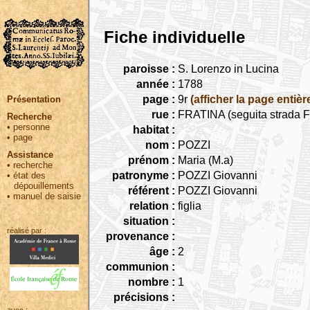
Fiche individuelle
paroisse :
S. Lorenzo in Lucina
année :
1788
page :
9r
(afficher la page entièr
Présentation
rue :
FRATINA (seguita strada Fr
Recherche
•
personne
habitat :
•
page
nom :
POZZI
Assistance
prénom :
Maria (M.a)
•
recherche
patronyme :
POZZI Giovanni
•
état des
dépouillements
référent :
POZZI Giovanni
•
manuel de saisie
relation :
figlia
situation :
réalisé par :
provenance :
âge :
2
communion :
nombre :
1
précisions :