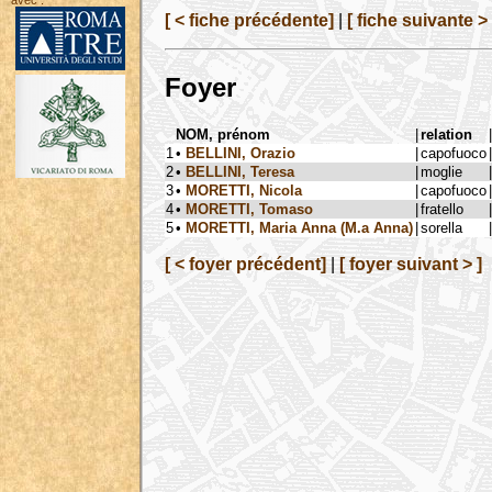
avec :
[ < fiche précédente]
|
[ fiche suivante > 
Foyer
NOM, prénom
|
relation
|
1
•
BELLINI, Orazio
|
capofuoco
|
2
•
BELLINI, Teresa
|
moglie
|
3
•
MORETTI, Nicola
|
capofuoco
|
4
•
MORETTI, Tomaso
|
fratello
|
5
•
MORETTI, Maria Anna (M.a Anna)
|
sorella
|
[ < foyer précédent]
|
[ foyer suivant > ]