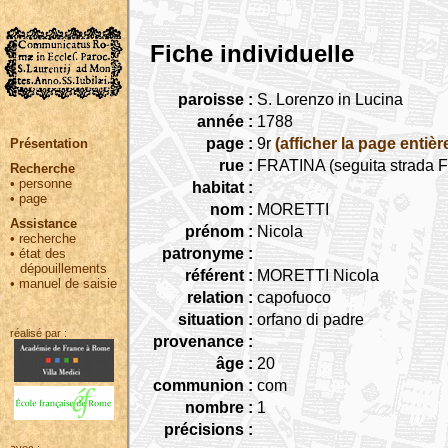
Fiche individuelle
paroisse :
S. Lorenzo in Lucina
année :
1788
page :
9r
(afficher la page entièr
Présentation
rue :
FRATINA (seguita strada Fr
Recherche
•
personne
habitat :
•
page
nom :
MORETTI
Assistance
prénom :
Nicola
•
recherche
patronyme :
•
état des
dépouillements
référent :
MORETTI Nicola
•
manuel de saisie
relation :
capofuoco
situation :
orfano di padre
réalisé par :
provenance :
âge :
20
communion :
com
nombre :
1
précisions :