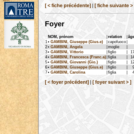
avec :
[ < fiche précédente]
|
[ fiche suivante > 
Foyer
NOM, prénom
|
relation
|
âg
1
•
GAMBINI, Giuseppe (Gius.e)
|
capofuoco
|
2
•
GAMBINI, Angela
|
moglie
|
3
•
GAMBINI, Vittorio
|
figlio
|
1
4
•
GAMBINI, Francesca (Franc.a)
|
figlia
|
1
5
•
GAMBINI, Giovanni (Gio.)
|
figlio
|
1
6
•
GAMBINI, Giuseppe (Gius.e)
|
figlio
|
7
•
GAMBINI, Carolina
|
figlia
|
[ < foyer précédent]
|
[ foyer suivant > ]