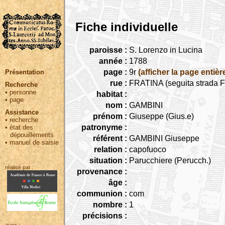
Fiche individuelle
paroisse :
S. Lorenzo in Lucina
année :
1788
page :
9r
(afficher la page entièr
Présentation
rue :
FRATINA (seguita strada Fr
Recherche
•
personne
habitat :
•
page
nom :
GAMBINI
Assistance
prénom :
Giuseppe (Gius.e)
•
recherche
patronyme :
•
état des
dépouillements
référent :
GAMBINI Giuseppe
•
manuel de saisie
relation :
capofuoco
situation :
Parucchiere (Perucch.)
réalisé par :
provenance :
âge :
communion :
com
nombre :
1
précisions :