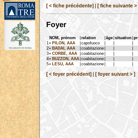
avec :
[ < fiche précédente]
|
[ fiche suivante > 
Foyer
NOM, prénom
|
relation
|
âge
|
situation
|
p
1
•
PILON, AAA
|
capofuoco
|
|
|
2
•
BADAI, AAA
|
coabitazione
|
|
|
3
•
CORBE, AAA
|
coabitazione
|
|
|
4
•
BUZZON, AAA
|
coabitazione
|
|
|
5
•
LESU, AAA
|
coabitazione
|
|
|
[ < foyer précédent]
|
[ foyer suivant > ]