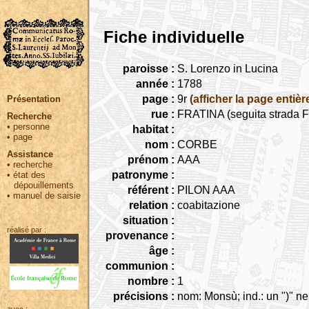
Fiche individuelle
paroisse :
S. Lorenzo in Lucina
année :
1788
page :
9r
(afficher la page entièr
Présentation
rue :
FRATINA (seguita strada Fr
Recherche
•
personne
habitat :
•
page
nom :
CORBE
Assistance
prénom :
AAA
•
recherche
patronyme :
•
état des
dépouillements
référent :
PILON AAA
•
manuel de saisie
relation :
coabitazione
situation :
réalisé par :
provenance :
âge :
communion :
nombre :
1
précisions :
nom: Monsù; ind.: un ")" ne