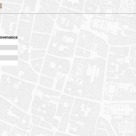
]
rovenance