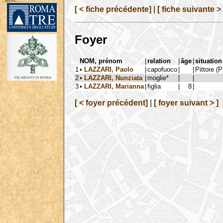
avec :
[ < fiche précédente]
|
[ fiche suivante > 
Foyer
NOM, prénom
|
relation
|
âge
|
situation
1
•
LAZZARI, Paolo
|
capofuoco
|
|
Pittore (P
2
•
LAZZARI, Nunziata
|
moglie*
|
|
3
•
LAZZARI, Marianna
|
figlia
|
8
|
[ < foyer précédent]
|
[ foyer suivant > ]