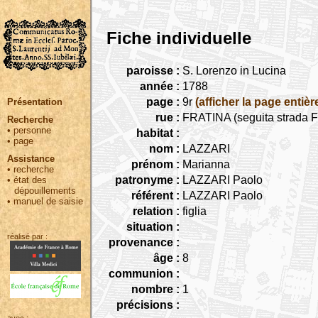
Fiche individuelle
paroisse :
S. Lorenzo in Lucina
année :
1788
page :
9r
(afficher la page entièr
Présentation
rue :
FRATINA (seguita strada Fr
Recherche
•
personne
habitat :
•
page
nom :
LAZZARI
Assistance
prénom :
Marianna
•
recherche
patronyme :
LAZZARI Paolo
•
état des
dépouillements
référent :
LAZZARI Paolo
•
manuel de saisie
relation :
figlia
situation :
réalisé par :
provenance :
âge :
8
communion :
nombre :
1
précisions :