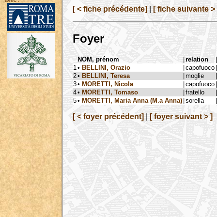
avec :
[ < fiche précédente]
|
[ fiche suivante > 
Foyer
NOM, prénom
|
relation
|
1
•
BELLINI, Orazio
|
capofuoco
|
2
•
BELLINI, Teresa
|
moglie
|
3
•
MORETTI, Nicola
|
capofuoco
|
4
•
MORETTI, Tomaso
|
fratello
|
5
•
MORETTI, Maria Anna (M.a Anna)
|
sorella
|
[ < foyer précédent]
|
[ foyer suivant > ]