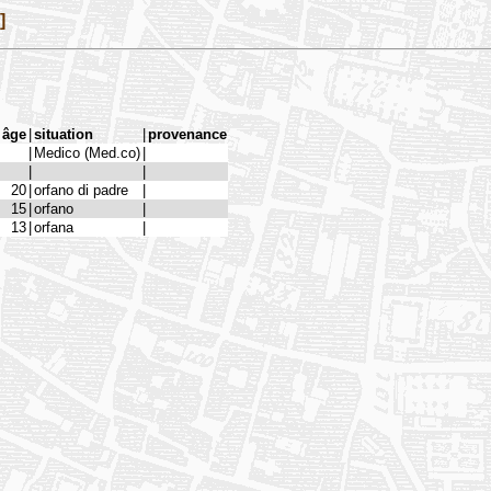
]
âge
|
situation
|
provenance
|
Medico (Med.co)
|
|
|
20
|
orfano di padre
|
15
|
orfano
|
13
|
orfana
|