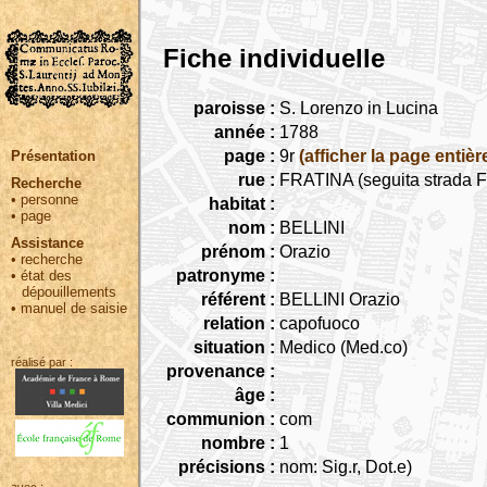
Fiche individuelle
paroisse :
S. Lorenzo in Lucina
année :
1788
page :
9r
(afficher la page entièr
Présentation
rue :
FRATINA (seguita strada Fr
Recherche
•
personne
habitat :
•
page
nom :
BELLINI
Assistance
prénom :
Orazio
•
recherche
patronyme :
•
état des
dépouillements
référent :
BELLINI Orazio
•
manuel de saisie
relation :
capofuoco
situation :
Medico (Med.co)
réalisé par :
provenance :
âge :
communion :
com
nombre :
1
précisions :
nom: Sig.r, Dot.e)