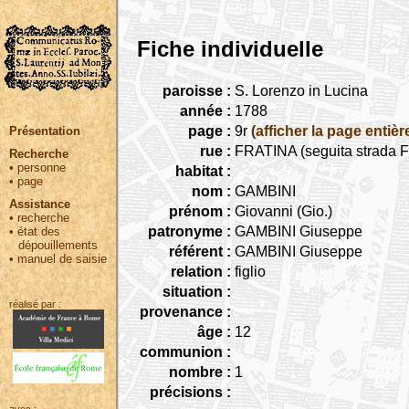
Fiche individuelle
paroisse :
S. Lorenzo in Lucina
année :
1788
page :
9r
(afficher la page entièr
Présentation
rue :
FRATINA (seguita strada Fr
Recherche
•
personne
habitat :
•
page
nom :
GAMBINI
Assistance
prénom :
Giovanni (Gio.)
•
recherche
patronyme :
GAMBINI Giuseppe
•
état des
dépouillements
référent :
GAMBINI Giuseppe
•
manuel de saisie
relation :
figlio
situation :
réalisé par :
provenance :
âge :
12
communion :
nombre :
1
précisions :