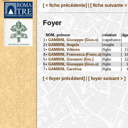
avec :
[ < fiche précédente]
|
[ fiche suivante > 
Foyer
NOM, prénom
|
relation
|
âg
1
•
GAMBINI, Giuseppe (Gius.e)
|
capofuoco
|
2
•
GAMBINI, Angela
|
moglie
|
3
•
GAMBINI, Vittorio
|
figlio
|
1
4
•
GAMBINI, Francesca (Franc.a)
|
figlia
|
1
5
•
GAMBINI, Giovanni (Gio.)
|
figlio
|
1
6
•
GAMBINI, Giuseppe (Gius.e)
|
figlio
|
7
•
GAMBINI, Carolina
|
figlia
|
[ < foyer précédent]
|
[ foyer suivant > ]