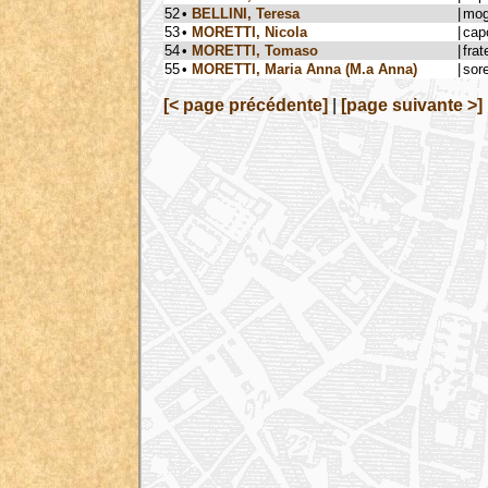
52
•
BELLINI, Teresa
|
mog
53
•
MORETTI, Nicola
|
cap
54
•
MORETTI, Tomaso
|
frat
55
•
MORETTI, Maria Anna (M.a Anna)
|
sore
[< page précédente]
|
[page suivante >]