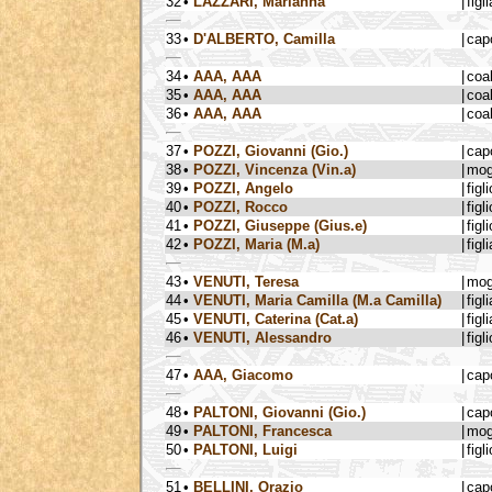
32
•
LAZZARI, Marianna
|
figli
33
•
D'ALBERTO, Camilla
|
cap
34
•
AAA, AAA
|
coa
35
•
AAA, AAA
|
coa
36
•
AAA, AAA
|
coa
37
•
POZZI, Giovanni (Gio.)
|
cap
38
•
POZZI, Vincenza (Vin.a)
|
mog
39
•
POZZI, Angelo
|
figli
40
•
POZZI, Rocco
|
figli
41
•
POZZI, Giuseppe (Gius.e)
|
figli
42
•
POZZI, Maria (M.a)
|
figli
43
•
VENUTI, Teresa
|
mog
44
•
VENUTI, Maria Camilla (M.a Camilla)
|
figli
45
•
VENUTI, Caterina (Cat.a)
|
figli
46
•
VENUTI, Alessandro
|
figli
47
•
AAA, Giacomo
|
cap
48
•
PALTONI, Giovanni (Gio.)
|
cap
49
•
PALTONI, Francesca
|
mog
50
•
PALTONI, Luigi
|
figli
51
•
BELLINI, Orazio
|
cap