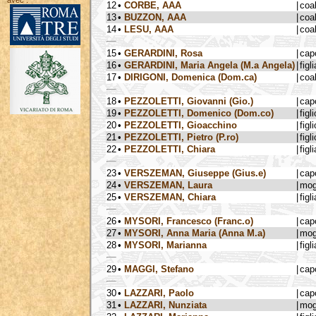
avec :
12
•
CORBE, AAA
|
coa
13
•
BUZZON, AAA
|
coa
14
•
LESU, AAA
|
coa
15
•
GERARDINI, Rosa
|
cap
16
•
GERARDINI, Maria Angela (M.a Angela)
|
figli
17
•
DIRIGONI, Domenica (Dom.ca)
|
coa
18
•
PEZZOLETTI, Giovanni (Gio.)
|
cap
19
•
PEZZOLETTI, Domenico (Dom.co)
|
figli
20
•
PEZZOLETTI, Gioacchino
|
figli
21
•
PEZZOLETTI, Pietro (P.ro)
|
figli
22
•
PEZZOLETTI, Chiara
|
figli
23
•
VERSZEMAN, Giuseppe (Gius.e)
|
cap
24
•
VERSZEMAN, Laura
|
mog
25
•
VERSZEMAN, Chiara
|
figli
26
•
MYSORI, Francesco (Franc.o)
|
cap
27
•
MYSORI, Anna Maria (Anna M.a)
|
mog
28
•
MYSORI, Marianna
|
figli
29
•
MAGGI, Stefano
|
cap
30
•
LAZZARI, Paolo
|
cap
31
•
LAZZARI, Nunziata
|
mog