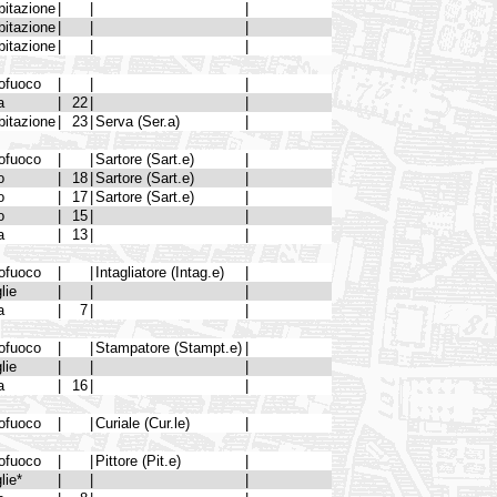
bitazione
|
|
|
bitazione
|
|
|
bitazione
|
|
|
ofuoco
|
|
|
a
|
22
|
|
bitazione
|
23
|
Serva (Ser.a)
|
ofuoco
|
|
Sartore (Sart.e)
|
o
|
18
|
Sartore (Sart.e)
|
o
|
17
|
Sartore (Sart.e)
|
o
|
15
|
|
a
|
13
|
|
ofuoco
|
|
Intagliatore (Intag.e)
|
lie
|
|
|
a
|
7
|
|
ofuoco
|
|
Stampatore (Stampt.e)
|
lie
|
|
|
a
|
16
|
|
ofuoco
|
|
Curiale (Cur.le)
|
ofuoco
|
|
Pittore (Pit.e)
|
lie*
|
|
|