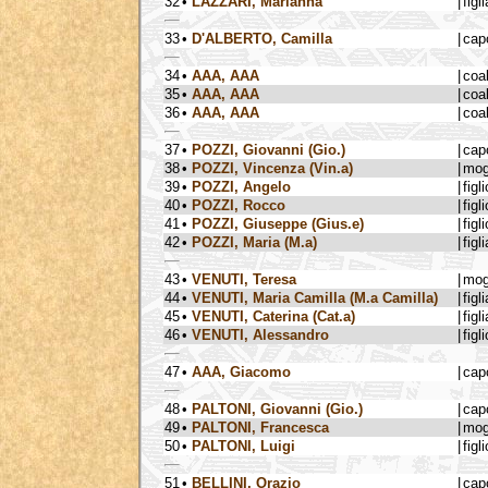
32
•
LAZZARI, Marianna
|
figli
33
•
D'ALBERTO, Camilla
|
cap
34
•
AAA, AAA
|
coa
35
•
AAA, AAA
|
coa
36
•
AAA, AAA
|
coa
37
•
POZZI, Giovanni (Gio.)
|
cap
38
•
POZZI, Vincenza (Vin.a)
|
mog
39
•
POZZI, Angelo
|
figli
40
•
POZZI, Rocco
|
figli
41
•
POZZI, Giuseppe (Gius.e)
|
figli
42
•
POZZI, Maria (M.a)
|
figli
43
•
VENUTI, Teresa
|
mog
44
•
VENUTI, Maria Camilla (M.a Camilla)
|
figli
45
•
VENUTI, Caterina (Cat.a)
|
figli
46
•
VENUTI, Alessandro
|
figli
47
•
AAA, Giacomo
|
cap
48
•
PALTONI, Giovanni (Gio.)
|
cap
49
•
PALTONI, Francesca
|
mog
50
•
PALTONI, Luigi
|
figli
51
•
BELLINI, Orazio
|
cap