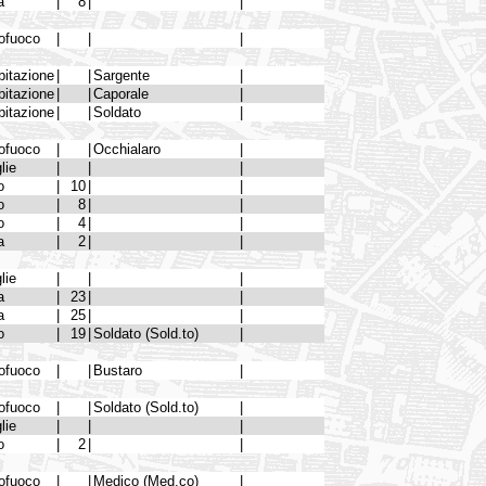
a
|
8
|
|
ofuoco
|
|
|
bitazione
|
|
Sargente
|
bitazione
|
|
Caporale
|
bitazione
|
|
Soldato
|
ofuoco
|
|
Occhialaro
|
lie
|
|
|
o
|
10
|
|
o
|
8
|
|
o
|
4
|
|
a
|
2
|
|
lie
|
|
|
a
|
23
|
|
a
|
25
|
|
o
|
19
|
Soldato (Sold.to)
|
ofuoco
|
|
Bustaro
|
ofuoco
|
|
Soldato (Sold.to)
|
lie
|
|
|
o
|
2
|
|
ofuoco
|
|
Medico (Med.co)
|