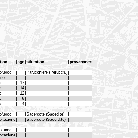
ation
|
âge
|
situtation
|
provenance
ofuoco
|
|
Parucchiere (Perucch.)
|
lie
|
|
|
o
|
17
|
|
a
|
14
|
|
o
|
12
|
|
o
|
9
|
|
a
|
4
|
|
ofuoco
|
|
Sacerdote (Saced.te)
|
bitazione
|
|
Sacerdote (Sacerd.te)
|
ofuoco
|
|
|
bitazione
|
|
|