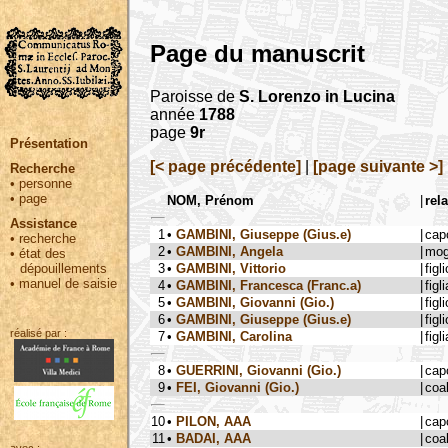
Page du manuscrit
Paroisse de
S. Lorenzo in Lucina
année
1788
page
9r
Présentation
[< page précédente]
|
[page suivante >]
Recherche
•
personne
•
page
NOM, Prénom
|
rel
Assistance
1
•
GAMBINI, Giuseppe (Gius.e)
|
cap
•
recherche
2
•
GAMBINI, Angela
|
mog
•
état des
3
•
GAMBINI, Vittorio
|
figli
dépouillements
•
manuel de saisie
4
•
GAMBINI, Francesca (Franc.a)
|
figli
5
•
GAMBINI, Giovanni (Gio.)
|
figli
6
•
GAMBINI, Giuseppe (Gius.e)
|
figli
réalisé par :
7
•
GAMBINI, Carolina
|
figli
8
•
GUERRINI, Giovanni (Gio.)
|
cap
9
•
FEI, Giovanni (Gio.)
|
coa
10
•
PILON, AAA
|
cap
11
•
BADAI, AAA
|
coa