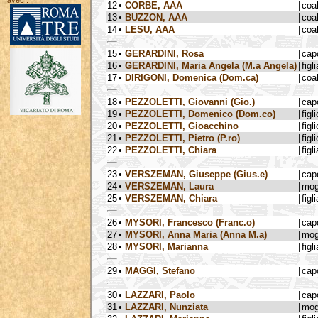
avec :
12
•
CORBE, AAA
|
coa
13
•
BUZZON, AAA
|
coa
14
•
LESU, AAA
|
coa
15
•
GERARDINI, Rosa
|
cap
16
•
GERARDINI, Maria Angela (M.a Angela)
|
figli
17
•
DIRIGONI, Domenica (Dom.ca)
|
coa
18
•
PEZZOLETTI, Giovanni (Gio.)
|
cap
19
•
PEZZOLETTI, Domenico (Dom.co)
|
figli
20
•
PEZZOLETTI, Gioacchino
|
figli
21
•
PEZZOLETTI, Pietro (P.ro)
|
figli
22
•
PEZZOLETTI, Chiara
|
figli
23
•
VERSZEMAN, Giuseppe (Gius.e)
|
cap
24
•
VERSZEMAN, Laura
|
mog
25
•
VERSZEMAN, Chiara
|
figli
26
•
MYSORI, Francesco (Franc.o)
|
cap
27
•
MYSORI, Anna Maria (Anna M.a)
|
mog
28
•
MYSORI, Marianna
|
figli
29
•
MAGGI, Stefano
|
cap
30
•
LAZZARI, Paolo
|
cap
31
•
LAZZARI, Nunziata
|
mog