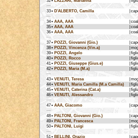
32
•
LAZZARI, Marianna
|
figli
33
•
D'ALBERTO, Camilla
|
cap
34
•
AAA, AAA
|
coa
35
•
AAA, AAA
|
coa
36
•
AAA, AAA
|
coa
37
•
POZZI, Giovanni (Gio.)
|
cap
38
•
POZZI, Vincenza (Vin.a)
|
mog
39
•
POZZI, Angelo
|
figli
40
•
POZZI, Rocco
|
figli
41
•
POZZI, Giuseppe (Gius.e)
|
figli
42
•
POZZI, Maria (M.a)
|
figli
43
•
VENUTI, Teresa
|
mog
44
•
VENUTI, Maria Camilla (M.a Camilla)
|
figli
45
•
VENUTI, Caterina (Cat.a)
|
figli
46
•
VENUTI, Alessandro
|
figli
47
•
AAA, Giacomo
|
cap
48
•
PALTONI, Giovanni (Gio.)
|
cap
49
•
PALTONI, Francesca
|
mog
50
•
PALTONI, Luigi
|
figli
51
•
BELLINI, Orazio
|
cap