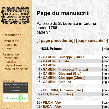
Page du manuscrit
Paroisse de
S. Lorenzo in Lucina
année
1788
page
9r
Présentation
[< page précédente]
|
[page suivante >]
Recherche
•
personne
•
page
NOM, Prénom
|
rel
Assistance
1
•
GAMBINI, Giuseppe (Gius.e)
|
cap
•
recherche
2
•
GAMBINI, Angela
|
mog
•
état des
3
•
GAMBINI, Vittorio
|
figli
dépouillements
•
manuel de saisie
4
•
GAMBINI, Francesca (Franc.a)
|
figli
5
•
GAMBINI, Giovanni (Gio.)
|
figli
6
•
GAMBINI, Giuseppe (Gius.e)
|
figli
réalisé par :
7
•
GAMBINI, Carolina
|
figli
8
•
GUERRINI, Giovanni (Gio.)
|
cap
9
•
FEI, Giovanni (Gio.)
|
coa
10
•
PILON, AAA
|
cap
11
•
BADAI, AAA
|
coa