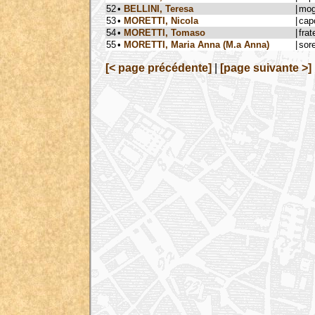
52
•
BELLINI, Teresa
|
mog
53
•
MORETTI, Nicola
|
cap
54
•
MORETTI, Tomaso
|
frat
55
•
MORETTI, Maria Anna (M.a Anna)
|
sore
[< page précédente]
|
[page suivante >]