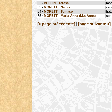
52
•
BELLINI, Teresa
|
mog
53
•
MORETTI, Nicola
|
cap
54
•
MORETTI, Tomaso
|
frat
55
•
MORETTI, Maria Anna (M.a Anna)
|
sore
[< page précédente]
|
[page suivante >]