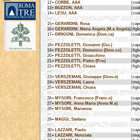
avec :
12
•
CORBE, AAA
|
coa
13
•
BUZZON, AAA
|
coa
14
•
LESU, AAA
|
coa
15
•
GERARDINI, Rosa
|
cap
16
•
GERARDINI, Maria Angela (M.a Angela)
|
figli
17
•
DIRIGONI, Domenica (Dom.ca)
|
coa
18
•
PEZZOLETTI, Giovanni (Gio.)
|
cap
19
•
PEZZOLETTI, Domenico (Dom.co)
|
figli
20
•
PEZZOLETTI, Gioacchino
|
figli
21
•
PEZZOLETTI, Pietro (P.ro)
|
figli
22
•
PEZZOLETTI, Chiara
|
figli
23
•
VERSZEMAN, Giuseppe (Gius.e)
|
cap
24
•
VERSZEMAN, Laura
|
mog
25
•
VERSZEMAN, Chiara
|
figli
26
•
MYSORI, Francesco (Franc.o)
|
cap
27
•
MYSORI, Anna Maria (Anna M.a)
|
mog
28
•
MYSORI, Marianna
|
figli
29
•
MAGGI, Stefano
|
cap
30
•
LAZZARI, Paolo
|
cap
31
•
LAZZARI, Nunziata
|
mog