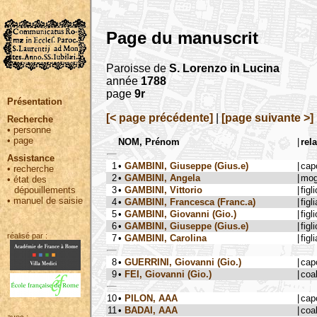
Page du manuscrit
Paroisse de
S. Lorenzo in Lucina
année
1788
page
9r
Présentation
[< page précédente]
|
[page suivante >]
Recherche
•
personne
•
page
NOM, Prénom
|
rel
Assistance
1
•
GAMBINI, Giuseppe (Gius.e)
|
cap
•
recherche
2
•
GAMBINI, Angela
|
mog
•
état des
3
•
GAMBINI, Vittorio
|
figli
dépouillements
•
manuel de saisie
4
•
GAMBINI, Francesca (Franc.a)
|
figli
5
•
GAMBINI, Giovanni (Gio.)
|
figli
6
•
GAMBINI, Giuseppe (Gius.e)
|
figli
réalisé par :
7
•
GAMBINI, Carolina
|
figli
8
•
GUERRINI, Giovanni (Gio.)
|
cap
9
•
FEI, Giovanni (Gio.)
|
coa
10
•
PILON, AAA
|
cap
11
•
BADAI, AAA
|
coa