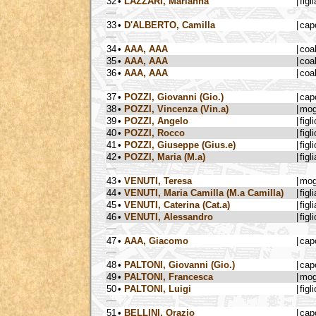
32
•
LAZZARI, Marianna
|
figli
33
•
D'ALBERTO, Camilla
|
cap
34
•
AAA, AAA
|
coa
35
•
AAA, AAA
|
coa
36
•
AAA, AAA
|
coa
37
•
POZZI, Giovanni (Gio.)
|
cap
38
•
POZZI, Vincenza (Vin.a)
|
mog
39
•
POZZI, Angelo
|
figli
40
•
POZZI, Rocco
|
figli
41
•
POZZI, Giuseppe (Gius.e)
|
figli
42
•
POZZI, Maria (M.a)
|
figli
43
•
VENUTI, Teresa
|
mog
44
•
VENUTI, Maria Camilla (M.a Camilla)
|
figli
45
•
VENUTI, Caterina (Cat.a)
|
figli
46
•
VENUTI, Alessandro
|
figli
47
•
AAA, Giacomo
|
cap
48
•
PALTONI, Giovanni (Gio.)
|
cap
49
•
PALTONI, Francesca
|
mog
50
•
PALTONI, Luigi
|
figli
51
•
BELLINI, Orazio
|
cap