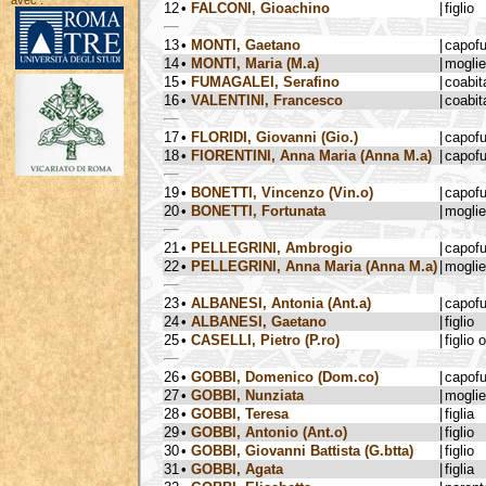
avec :
12
•
FALCONI, Gioachino
|
figlio
13
•
MONTI, Gaetano
|
capof
14
•
MONTI, Maria (M.a)
|
moglie
15
•
FUMAGALEI, Serafino
|
coabit
16
•
VALENTINI, Francesco
|
coabit
17
•
FLORIDI, Giovanni (Gio.)
|
capof
18
•
FIORENTINI, Anna Maria (Anna M.a)
|
capof
19
•
BONETTI, Vincenzo (Vin.o)
|
capof
20
•
BONETTI, Fortunata
|
moglie
21
•
PELLEGRINI, Ambrogio
|
capof
22
•
PELLEGRINI, Anna Maria (Anna M.a)
|
moglie
23
•
ALBANESI, Antonia (Ant.a)
|
capof
24
•
ALBANESI, Gaetano
|
figlio
25
•
CASELLI, Pietro (P.ro)
|
figlio 
26
•
GOBBI, Domenico (Dom.co)
|
capof
27
•
GOBBI, Nunziata
|
moglie
28
•
GOBBI, Teresa
|
figlia
29
•
GOBBI, Antonio (Ant.o)
|
figlio
30
•
GOBBI, Giovanni Battista (G.btta)
|
figlio
31
•
GOBBI, Agata
|
figlia