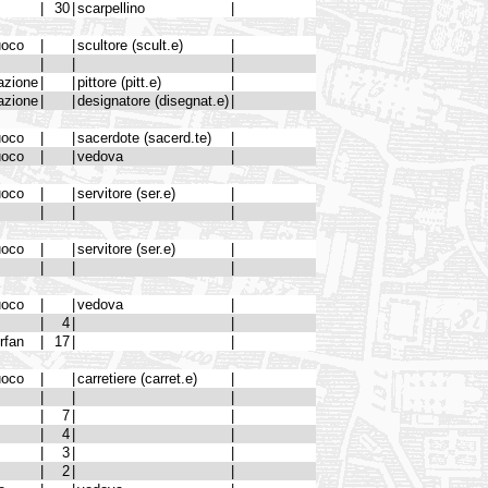
|
30
|
scarpellino
|
uoco
|
|
scultore (scult.e)
|
|
|
|
azione
|
|
pittore (pitt.e)
|
azione
|
|
designatore (disegnat.e)
|
uoco
|
|
sacerdote (sacerd.te)
|
uoco
|
|
vedova
|
uoco
|
|
servitore (ser.e)
|
|
|
|
uoco
|
|
servitore (ser.e)
|
|
|
|
uoco
|
|
vedova
|
|
4
|
|
orfan
|
17
|
|
uoco
|
|
carretiere (carret.e)
|
|
|
|
|
7
|
|
|
4
|
|
|
3
|
|
|
2
|
|