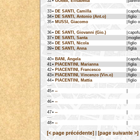
32
•
GOBBI, Elisabetta
|
parent
33
•
DE SANTI, Camilla
|
capof
34
•
DE SANTI, Antonio (Ant.o)
|
figlio
35
•
MUSSI, Giacomo
|
figlio 
36
•
DE SANTI, Giovanni (Gio.)
|
capof
37
•
DE SANTI, Santa
|
moglie
38
•
DE SANTI, Nicola
|
figlio
39
•
DE SANTI, Anna
|
figlia
40
•
BANI, Angela
|
capof
41
•
PIACENTINI, Marianna
|
figlia
42
•
PIACENTINI, Francesco
|
figlio
43
•
PIACENTINI, Vincenzo (Vin.o)
|
figlio
44
•
PIACENTINI, Mattia
|
figlio
45
•
--
|
46
•
--
|
47
•
--
|
48
•
--
|
[< page précédente]
|
[page suivante >]