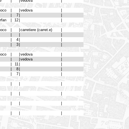
e
|
|
vedova
|
uoco
|
|
vedova
|
|
7
|
|
orfan
|
12
|
|
uoco
|
|
carretiere (carret.e)
|
|
|
|
|
4
|
|
|
3
|
|
uoco
|
|
vedova
|
|
|
vedova
|
|
11
|
|
|
8
|
|
|
7
|
|
|
|
|
|
|
|
|
|
|
|
|
|