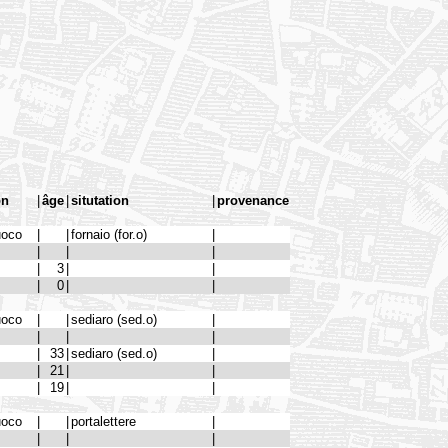
on
|
âge
|
situtation
|
provenance
uoco
|
|
fornaio (for.o)
|
|
|
|
|
3
|
|
|
0
|
|
uoco
|
|
sediaro (sed.o)
|
|
|
|
|
33
|
sediaro (sed.o)
|
|
21
|
|
|
19
|
|
uoco
|
|
portalettere
|
|
|
|