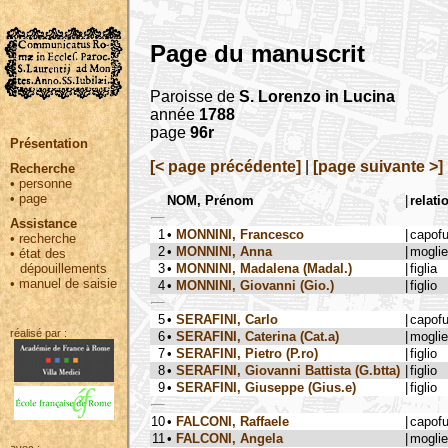
Page du manuscrit
Paroisse de
S. Lorenzo in Lucina
année
1788
page
96r
Présentation
[< page précédente]
|
[page suivante >]
Recherche
•
personne
•
page
NOM, Prénom
|
relati
Assistance
1
•
MONNINI, Francesco
|
capof
•
recherche
2
•
MONNINI, Anna
|
moglie
•
état des
3
•
MONNINI, Madalena (Madal.)
|
figlia
dépouillements
•
manuel de saisie
4
•
MONNINI, Giovanni (Gio.)
|
figlio
5
•
SERAFINI, Carlo
|
capof
réalisé par :
6
•
SERAFINI, Caterina (Cat.a)
|
moglie
7
•
SERAFINI, Pietro (P.ro)
|
figlio
8
•
SERAFINI, Giovanni Battista (G.btta)
|
figlio
9
•
SERAFINI, Giuseppe (Gius.e)
|
figlio
10
•
FALCONI, Raffaele
|
capof
11
•
FALCONI, Angela
|
moglie