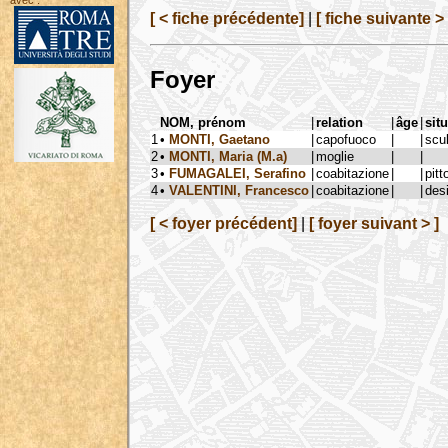
avec :
[ < fiche précédente]
|
[ fiche suivante > 
Foyer
NOM, prénom
|
relation
|
âge
|
sit
1
•
MONTI, Gaetano
|
capofuoco
|
|
scul
2
•
MONTI, Maria (M.a)
|
moglie
|
|
3
•
FUMAGALEI, Serafino
|
coabitazione
|
|
pitt
4
•
VALENTINI, Francesco
|
coabitazione
|
|
des
[ < foyer précédent]
|
[ foyer suivant > ]