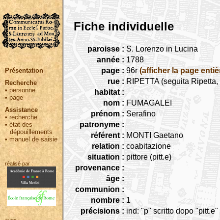
Fiche individuelle
paroisse :
S. Lorenzo in Lucina
année :
1788
page :
96r
(afficher la page entiè
Présentation
rue :
RIPETTA (seguita Ripetta, 
Recherche
•
personne
habitat :
•
page
nom :
FUMAGALEI
Assistance
prénom :
Serafino
•
recherche
patronyme :
•
état des
dépouillements
référent :
MONTI Gaetano
•
manuel de saisie
relation :
coabitazione
situation :
pittore (pitt.e)
réalisé par :
provenance :
âge :
communion :
nombre :
1
précisions :
ind: "p" scritto dopo "pitt.e"