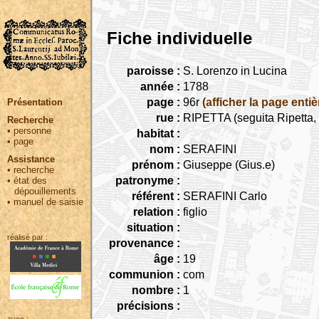
Fiche individuelle
paroisse :
S. Lorenzo in Lucina
année :
1788
page :
96r
(afficher la page entiè
Présentation
rue :
RIPETTA (seguita Ripetta, 
Recherche
•
personne
habitat :
•
page
nom :
SERAFINI
Assistance
prénom :
Giuseppe (Gius.e)
•
recherche
patronyme :
•
état des
dépouillements
référent :
SERAFINI Carlo
•
manuel de saisie
relation :
figlio
situation :
réalisé par :
provenance :
âge :
19
communion :
com
nombre :
1
précisions :