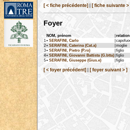
avec :
[ < fiche précédente]
|
[ fiche suivante > 
Foyer
NOM, prénom
|
relation
1
•
SERAFINI, Carlo
|
capofuo
2
•
SERAFINI, Caterina (Cat.a)
|
moglie
3
•
SERAFINI, Pietro (P.ro)
|
figlio
4
•
SERAFINI, Giovanni Battista (G.btta)
|
figlio
5
•
SERAFINI, Giuseppe (Gius.e)
|
figlio
[ < foyer précédent]
|
[ foyer suivant > ]