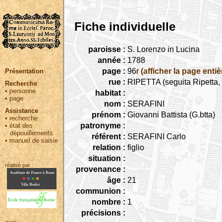
Fiche individuelle
paroisse :
S. Lorenzo in Lucina
année :
1788
page :
96r
(afficher la page entiè
Présentation
rue :
RIPETTA (seguita Ripetta, 
Recherche
•
personne
habitat :
•
page
nom :
SERAFINI
Assistance
prénom :
Giovanni Battista (G.btta)
•
recherche
patronyme :
•
état des
dépouillements
référent :
SERAFINI Carlo
•
manuel de saisie
relation :
figlio
situation :
réalisé par :
provenance :
âge :
21
communion :
nombre :
1
précisions :