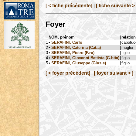
avec :
[ < fiche précédente]
|
[ fiche suivante > 
Foyer
NOM, prénom
|
relation
1
•
SERAFINI, Carlo
|
capofuo
2
•
SERAFINI, Caterina (Cat.a)
|
moglie
3
•
SERAFINI, Pietro (P.ro)
|
figlio
4
•
SERAFINI, Giovanni Battista (G.btta)
|
figlio
5
•
SERAFINI, Giuseppe (Gius.e)
|
figlio
[ < foyer précédent]
|
[ foyer suivant > ]