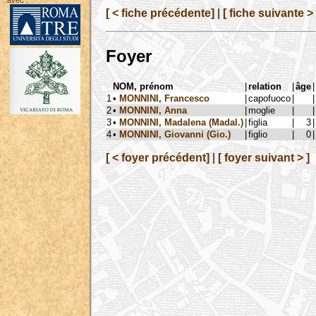
avec :
[ < fiche précédente]
|
[ fiche suivante > 
Foyer
NOM, prénom
|
relation
|
âge
|
1
•
MONNINI, Francesco
|
capofuoco
|
|
2
•
MONNINI, Anna
|
moglie
|
|
3
•
MONNINI, Madalena (Madal.)
|
figlia
|
3
|
4
•
MONNINI, Giovanni (Gio.)
|
figlio
|
0
|
[ < foyer précédent]
|
[ foyer suivant > ]