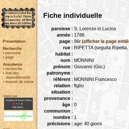
Fiche individuelle
paroisse :
S. Lorenzo in Lucina
année :
1788
page :
96r
(afficher la page entiè
Présentation
rue :
RIPETTA (seguita Ripetta, 
Recherche
•
personne
habitat :
•
page
nom :
MONNINI
Assistance
prénom :
Giovanni (Gio.)
•
recherche
patronyme :
•
état des
dépouillements
référent :
MONNINI Francesco
•
manuel de saisie
relation :
figlio
situation :
réalisé par :
provenance :
âge :
0
communion :
nombre :
1
précisions :
age: 40 giorni