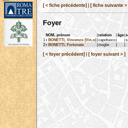
avec :
[ < fiche précédente]
|
[ fiche suivante > 
Foyer
NOM, prénom
|
relation
|
âge
|
s
1
•
BONETTI, Vincenzo (Vin.o)
|
capofuoco
|
|
s
2
•
BONETTI, Fortunata
|
moglie
|
|
[ < foyer précédent]
|
[ foyer suivant > ]