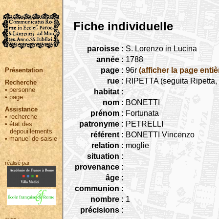
Fiche individuelle
paroisse :
S. Lorenzo in Lucina
année :
1788
page :
96r
(afficher la page entiè
Présentation
rue :
RIPETTA (seguita Ripetta, 
Recherche
•
personne
habitat :
•
page
nom :
BONETTI
Assistance
prénom :
Fortunata
•
recherche
patronyme :
PETRELLI
•
état des
dépouillements
référent :
BONETTI Vincenzo
•
manuel de saisie
relation :
moglie
situation :
réalisé par :
provenance :
âge :
communion :
nombre :
1
précisions :