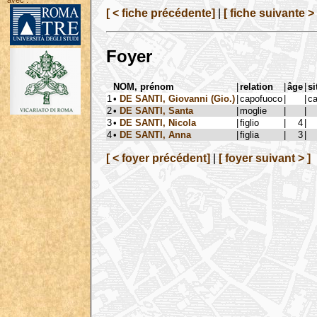
avec :
[ < fiche précédente]
|
[ fiche suivante > 
Foyer
NOM, prénom
|
relation
|
âge
|
si
1
•
DE SANTI, Giovanni (Gio.)
|
capofuoco
|
|
ca
2
•
DE SANTI, Santa
|
moglie
|
|
3
•
DE SANTI, Nicola
|
figlio
|
4
|
4
•
DE SANTI, Anna
|
figlia
|
3
|
[ < foyer précédent]
|
[ foyer suivant > ]