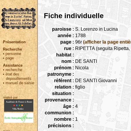
Fiche individuelle
paroisse :
S. Lorenzo in Lucina
année :
1788
page :
96r
(afficher la page entiè
Présentation
rue :
RIPETTA (seguita Ripetta, 
Recherche
•
personne
habitat :
•
page
nom :
DE SANTI
Assistance
prénom :
Nicola
•
recherche
patronyme :
•
état des
dépouillements
référent :
DE SANTI Giovanni
•
manuel de saisie
relation :
figlio
situation :
réalisé par :
provenance :
âge :
4
communion :
nombre :
1
précisions :