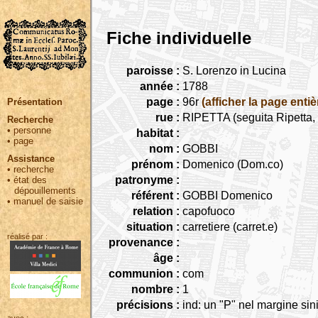
Fiche individuelle
paroisse :
S. Lorenzo in Lucina
année :
1788
page :
96r
(afficher la page entiè
Présentation
rue :
RIPETTA (seguita Ripetta, 
Recherche
•
personne
habitat :
•
page
nom :
GOBBI
Assistance
prénom :
Domenico (Dom.co)
•
recherche
patronyme :
•
état des
dépouillements
référent :
GOBBI Domenico
•
manuel de saisie
relation :
capofuoco
situation :
carretiere (carret.e)
réalisé par :
provenance :
âge :
communion :
com
nombre :
1
précisions :
ind: un "P" nel margine sini