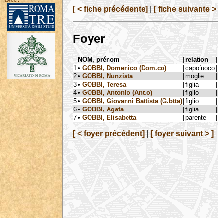
avec :
[ < fiche précédente]
|
[ fiche suivante > 
Foyer
NOM, prénom
|
relation
|
1
•
GOBBI, Domenico (Dom.co)
|
capofuoco
|
2
•
GOBBI, Nunziata
|
moglie
|
3
•
GOBBI, Teresa
|
figlia
|
4
•
GOBBI, Antonio (Ant.o)
|
figlio
|
5
•
GOBBI, Giovanni Battista (G.btta)
|
figlio
|
6
•
GOBBI, Agata
|
figlia
|
7
•
GOBBI, Elisabetta
|
parente
|
[ < foyer précédent]
|
[ foyer suivant > ]