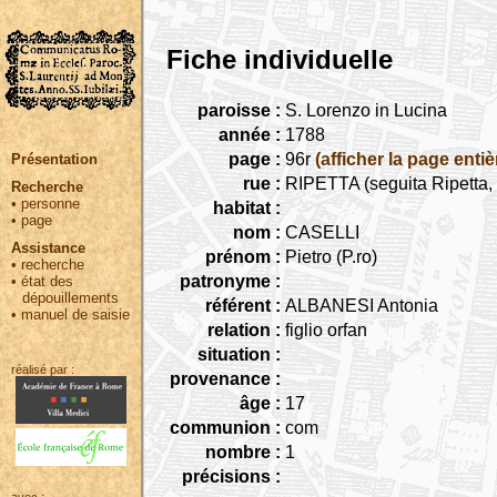
Fiche individuelle
paroisse :
S. Lorenzo in Lucina
année :
1788
page :
96r
(afficher la page entiè
Présentation
rue :
RIPETTA (seguita Ripetta, 
Recherche
•
personne
habitat :
•
page
nom :
CASELLI
Assistance
prénom :
Pietro (P.ro)
•
recherche
patronyme :
•
état des
dépouillements
référent :
ALBANESI Antonia
•
manuel de saisie
relation :
figlio orfan
situation :
réalisé par :
provenance :
âge :
17
communion :
com
nombre :
1
précisions :