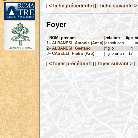
avec :
[ < fiche précédente]
|
[ fiche suivante > 
Foyer
NOM, prénom
|
relation
|
âge
|
s
1
•
ALBANESI, Antonia (Ant.a)
|
capofuoco
|
|
v
2
•
ALBANESI, Gaetano
|
figlio
|
4
|
3
•
CASELLI, Pietro (P.ro)
|
figlio orfan
|
17
|
[ < foyer précédent]
|
[ foyer suivant > ]