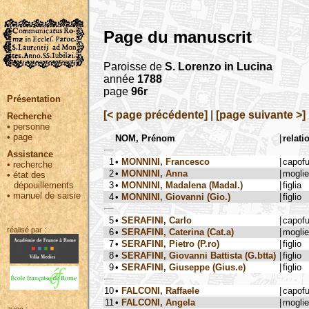
Page du manuscrit
Paroisse de
S. Lorenzo in Lucina
année
1788
page
96r
Présentation
[< page précédente]
|
[page suivante >]
Recherche
•
personne
•
page
NOM, Prénom
|
relati
Assistance
1
•
MONNINI, Francesco
|
capof
•
recherche
2
•
MONNINI, Anna
|
moglie
•
état des
3
•
MONNINI, Madalena (Madal.)
|
figlia
dépouillements
•
manuel de saisie
4
•
MONNINI, Giovanni (Gio.)
|
figlio
5
•
SERAFINI, Carlo
|
capof
réalisé par :
6
•
SERAFINI, Caterina (Cat.a)
|
moglie
7
•
SERAFINI, Pietro (P.ro)
|
figlio
8
•
SERAFINI, Giovanni Battista (G.btta)
|
figlio
9
•
SERAFINI, Giuseppe (Gius.e)
|
figlio
10
•
FALCONI, Raffaele
|
capof
11
•
FALCONI, Angela
|
moglie