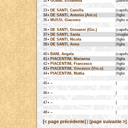
32
•
GOBBI, Elisabetta
|
parent
33
•
DE SANTI, Camilla
|
capof
34
•
DE SANTI, Antonio (Ant.o)
|
figlio
35
•
MUSSI, Giacomo
|
figlio 
36
•
DE SANTI, Giovanni (Gio.)
|
capof
37
•
DE SANTI, Santa
|
moglie
38
•
DE SANTI, Nicola
|
figlio
39
•
DE SANTI, Anna
|
figlia
40
•
BANI, Angela
|
capof
41
•
PIACENTINI, Marianna
|
figlia
42
•
PIACENTINI, Francesco
|
figlio
43
•
PIACENTINI, Vincenzo (Vin.o)
|
figlio
44
•
PIACENTINI, Mattia
|
figlio
45
•
--
|
46
•
--
|
47
•
--
|
48
•
--
|
[< page précédente]
|
[page suivante >]