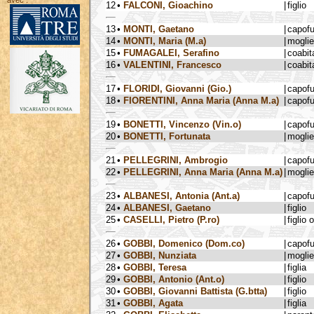
avec :
12
•
FALCONI, Gioachino
|
figlio
13
•
MONTI, Gaetano
|
capof
14
•
MONTI, Maria (M.a)
|
moglie
15
•
FUMAGALEI, Serafino
|
coabit
16
•
VALENTINI, Francesco
|
coabit
17
•
FLORIDI, Giovanni (Gio.)
|
capof
18
•
FIORENTINI, Anna Maria (Anna M.a)
|
capof
19
•
BONETTI, Vincenzo (Vin.o)
|
capof
20
•
BONETTI, Fortunata
|
moglie
21
•
PELLEGRINI, Ambrogio
|
capof
22
•
PELLEGRINI, Anna Maria (Anna M.a)
|
moglie
23
•
ALBANESI, Antonia (Ant.a)
|
capof
24
•
ALBANESI, Gaetano
|
figlio
25
•
CASELLI, Pietro (P.ro)
|
figlio 
26
•
GOBBI, Domenico (Dom.co)
|
capof
27
•
GOBBI, Nunziata
|
moglie
28
•
GOBBI, Teresa
|
figlia
29
•
GOBBI, Antonio (Ant.o)
|
figlio
30
•
GOBBI, Giovanni Battista (G.btta)
|
figlio
31
•
GOBBI, Agata
|
figlia