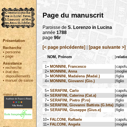
Page du manuscrit
Paroisse de
S. Lorenzo in Lucina
année
1788
page
96r
Présentation
[< page précédente]
|
[page suivante >]
Recherche
•
personne
•
page
NOM, Prénom
|
relati
Assistance
1
•
MONNINI, Francesco
|
capof
•
recherche
2
•
MONNINI, Anna
|
moglie
•
état des
3
•
MONNINI, Madalena (Madal.)
|
figlia
dépouillements
•
manuel de saisie
4
•
MONNINI, Giovanni (Gio.)
|
figlio
5
•
SERAFINI, Carlo
|
capof
réalisé par :
6
•
SERAFINI, Caterina (Cat.a)
|
moglie
7
•
SERAFINI, Pietro (P.ro)
|
figlio
8
•
SERAFINI, Giovanni Battista (G.btta)
|
figlio
9
•
SERAFINI, Giuseppe (Gius.e)
|
figlio
10
•
FALCONI, Raffaele
|
capof
11
•
FALCONI, Angela
|
moglie