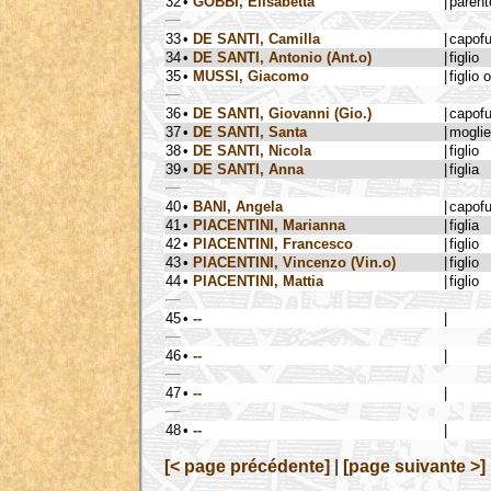
32
•
GOBBI, Elisabetta
|
parent
33
•
DE SANTI, Camilla
|
capof
34
•
DE SANTI, Antonio (Ant.o)
|
figlio
35
•
MUSSI, Giacomo
|
figlio 
36
•
DE SANTI, Giovanni (Gio.)
|
capof
37
•
DE SANTI, Santa
|
moglie
38
•
DE SANTI, Nicola
|
figlio
39
•
DE SANTI, Anna
|
figlia
40
•
BANI, Angela
|
capof
41
•
PIACENTINI, Marianna
|
figlia
42
•
PIACENTINI, Francesco
|
figlio
43
•
PIACENTINI, Vincenzo (Vin.o)
|
figlio
44
•
PIACENTINI, Mattia
|
figlio
45
•
--
|
46
•
--
|
47
•
--
|
48
•
--
|
[< page précédente]
|
[page suivante >]