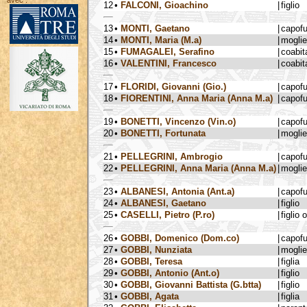
avec :
12
•
FALCONI, Gioachino
|
figlio
13
•
MONTI, Gaetano
|
capof
14
•
MONTI, Maria (M.a)
|
moglie
15
•
FUMAGALEI, Serafino
|
coabit
16
•
VALENTINI, Francesco
|
coabit
17
•
FLORIDI, Giovanni (Gio.)
|
capof
18
•
FIORENTINI, Anna Maria (Anna M.a)
|
capof
19
•
BONETTI, Vincenzo (Vin.o)
|
capof
20
•
BONETTI, Fortunata
|
moglie
21
•
PELLEGRINI, Ambrogio
|
capof
22
•
PELLEGRINI, Anna Maria (Anna M.a)
|
moglie
23
•
ALBANESI, Antonia (Ant.a)
|
capof
24
•
ALBANESI, Gaetano
|
figlio
25
•
CASELLI, Pietro (P.ro)
|
figlio 
26
•
GOBBI, Domenico (Dom.co)
|
capof
27
•
GOBBI, Nunziata
|
moglie
28
•
GOBBI, Teresa
|
figlia
29
•
GOBBI, Antonio (Ant.o)
|
figlio
30
•
GOBBI, Giovanni Battista (G.btta)
|
figlio
31
•
GOBBI, Agata
|
figlia