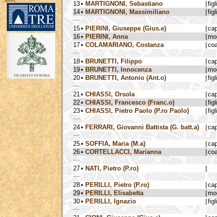
avec :
13
•
MARTIGNONI, Sebastiano
|
figl
14
•
MARTIGNONI, Massimiliano
|
figl
15
•
PIERINI, Giuseppe (Gius.e)
|
ca
16
•
PIERINI, Anna
|
mog
17
•
COLAMARIANO, Costanza
|
coa
18
•
BRUNETTI, Filippo
|
ca
19
•
BRUNETTI, Innocenza
|
mog
20
•
BRUNETTI, Antonio (Ant.o)
|
figl
21
•
CHIASSI, Orsola
|
ca
22
•
CHIASSI, Francesco (Franc.o)
|
figl
23
•
CHIASSI, Pietro Paolo (P.ro Paolo)
|
figl
24
•
FERRARI, Giovanni Battista (G. batt.a)
|
ca
25
•
SOFFIA, Maria (M.a)
|
ca
26
•
CORTELLACCI, Marianna
|
coa
27
•
NATI, Pietro (P.ro)
|
28
•
PERILLI, Pietro (P.ro)
|
ca
29
•
PERILLI, Elisabetta
|
mog
30
•
PERILLI, Ignazio
|
figl