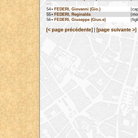
54
•
FEDERI, Giovanni (Gio.)
|
ca
55
•
FEDERI, Reginalda
|
mog
56
•
FEDERI, Giuseppe (Gius.e)
|
figl
[< page précédente]
|
[page suivante >]