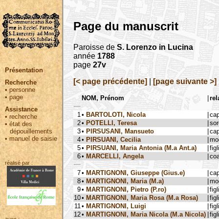
Page du manuscrit
Paroisse de
S. Lorenzo in Lucina
année
1788
page
27v
Présentation
[< page précédente]
|
[page suivante >]
Recherche
•
personne
•
page
NOM, Prénom
|
rel
Assistance
1
•
BARTOLOTI, Nicola
|
ca
•
recherche
2
•
POTELLI, Teresa
|
sor
•
état des
3
•
PIRSUSANI, Mansueto
|
ca
dépouillements
•
manuel de saisie
4
•
PIRSUANI, Cecilia
|
mog
5
•
PIRSUANI, Maria Antonia (M.a Ant.a)
|
figl
6
•
MARCELLI, Angela
|
coa
réalisé par :
7
•
MARTIGNONI, Giuseppe (Gius.e)
|
ca
8
•
MARTIGNONI, Maria (M.a)
|
mog
9
•
MARTIGNONI, Pietro (P.ro)
|
figl
10
•
MARTIGNONI, Maria Rosa (M.a Rosa)
|
figl
11
•
MARTIGNONI, Luigi
|
figl
12
•
MARTIGNONI, Maria Nicola (M.a Nicola)
|
figl