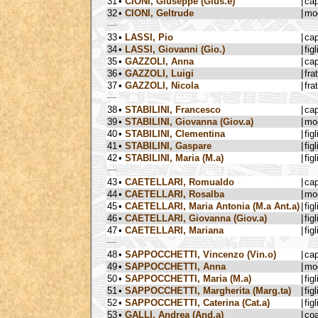
31
•
CIONI, Giuseppe (Gius.e)
|
ca
32
•
CIONI, Geltrude
|
mog
33
•
LASSI, Pio
|
ca
34
•
LASSI, Giovanni (Gio.)
|
figl
35
•
GAZZOLI, Anna
|
ca
36
•
GAZZOLI, Luigi
|
fra
37
•
GAZZOLI, Nicola
|
fra
38
•
STABILINI, Francesco
|
ca
39
•
STABILINI, Giovanna (Giov.a)
|
mog
40
•
STABILINI, Clementina
|
figl
41
•
STABILINI, Gaspare
|
figl
42
•
STABILINI, Maria (M.a)
|
figl
43
•
CAETELLARI, Romualdo
|
ca
44
•
CAETELLARI, Rosalba
|
mog
45
•
CAETELLARI, Maria Antonia (M.a Ant.a)
|
figl
46
•
CAETELLARI, Giovanna (Giov.a)
|
figl
47
•
CAETELLARI, Mariana
|
figl
48
•
SAPPOCCHETTI, Vincenzo (Vin.o)
|
ca
49
•
SAPPOCCHETTI, Anna
|
mog
50
•
SAPPOCCHETTI, Maria (M.a)
|
figl
51
•
SAPPOCCHETTI, Margherita (Marg.ta)
|
figl
52
•
SAPPOCCHETTI, Caterina (Cat.a)
|
figl
53
•
GALLI, Andrea (And.a)
|
coa