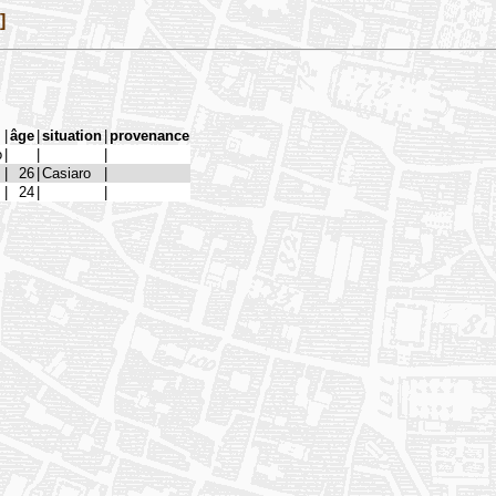
]
|
âge
|
situation
|
provenance
o
|
|
|
|
26
|
Casiaro
|
|
24
|
|