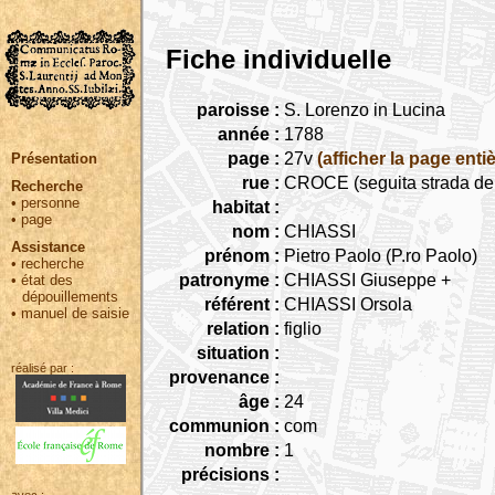
Fiche individuelle
paroisse :
S. Lorenzo in Lucina
année :
1788
page :
27v
(afficher la page entiè
Présentation
rue :
CROCE (seguita strada dell
Recherche
•
personne
habitat :
•
page
nom :
CHIASSI
Assistance
prénom :
Pietro Paolo (P.ro Paolo)
•
recherche
patronyme :
CHIASSI Giuseppe +
•
état des
dépouillements
référent :
CHIASSI Orsola
•
manuel de saisie
relation :
figlio
situation :
réalisé par :
provenance :
âge :
24
communion :
com
nombre :
1
précisions :