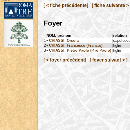
avec :
[ < fiche précédente]
|
[ fiche suivante > 
Foyer
NOM, prénom
|
relation
1
•
CHIASSI, Orsola
|
capofuoc
2
•
CHIASSI, Francesco (Franc.o)
|
figlio
3
•
CHIASSI, Pietro Paolo (P.ro Paolo)
|
figlio
[ < foyer précédent]
|
[ foyer suivant > ]