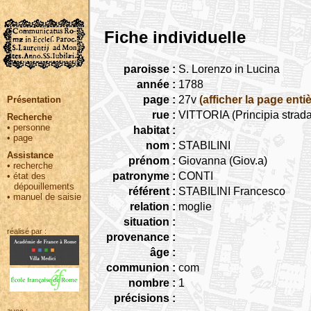
Fiche individuelle
paroisse :
S. Lorenzo in Lucina
année :
1788
page :
27v
(afficher la page entiè
Présentation
rue :
VITTORIA (Principia strada
Recherche
•
personne
habitat :
•
page
nom :
STABILINI
Assistance
prénom :
Giovanna (Giov.a)
•
recherche
patronyme :
CONTI
•
état des
dépouillements
référent :
STABILINI Francesco
•
manuel de saisie
relation :
moglie
situation :
réalisé par :
provenance :
âge :
communion :
com
nombre :
1
précisions :