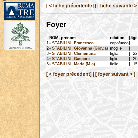
avec :
[ < fiche précédente]
|
[ fiche suivante > 
Foyer
NOM, prénom
|
relation
|
âge
1
•
STABILINI, Francesco
|
capofuoco
|
2
•
STABILINI, Giovanna (Giov.a)
|
moglie
|
3
•
STABILINI, Clementina
|
figlia
|
22
4
•
STABILINI, Gaspare
|
figlio
|
20
5
•
STABILINI, Maria (M.a)
|
figlia
|
15
[ < foyer précédent]
|
[ foyer suivant > ]