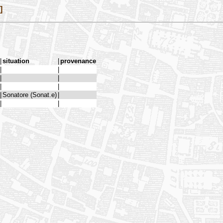
]
|
situation
|
provenance
|
|
|
|
|
|
|
Sonatore (Sonat.e)
|
|
|