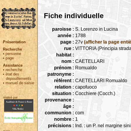
Fiche individuelle
paroisse :
S. Lorenzo in Lucina
année :
1788
page :
27v
(afficher la page entiè
Présentation
rue :
VITTORIA (Principia strada
Recherche
•
personne
habitat :
•
page
nom :
CAETELLARI
Assistance
prénom :
Romualdo
•
recherche
patronyme :
•
état des
dépouillements
référent :
CAETELLARI Romualdo
•
manuel de saisie
relation :
capofuoco
situation :
Cocchiere (Cocch.)
réalisé par :
provenance :
âge :
communion :
com
nombre :
1
précisions :
Ind. : un P. nel margine sini