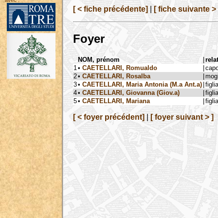
avec :
[ < fiche précédente]
|
[ fiche suivante > 
Foyer
NOM, prénom
|
rela
1
•
CAETELLARI, Romualdo
|
cap
2
•
CAETELLARI, Rosalba
|
mogl
3
•
CAETELLARI, Maria Antonia (M.a Ant.a)
|
figli
4
•
CAETELLARI, Giovanna (Giov.a)
|
figli
5
•
CAETELLARI, Mariana
|
figli
[ < foyer précédent]
|
[ foyer suivant > ]