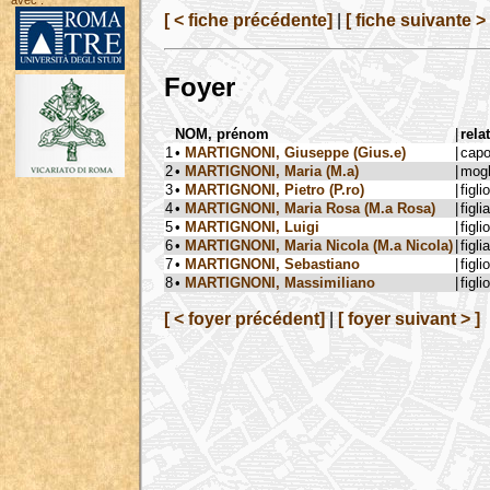
avec :
[ < fiche précédente]
|
[ fiche suivante > 
Foyer
NOM, prénom
|
rela
1
•
MARTIGNONI, Giuseppe (Gius.e)
|
capo
2
•
MARTIGNONI, Maria (M.a)
|
mogl
3
•
MARTIGNONI, Pietro (P.ro)
|
figlio
4
•
MARTIGNONI, Maria Rosa (M.a Rosa)
|
figlia
5
•
MARTIGNONI, Luigi
|
figlio
6
•
MARTIGNONI, Maria Nicola (M.a Nicola)
|
figlia
7
•
MARTIGNONI, Sebastiano
|
figlio
8
•
MARTIGNONI, Massimiliano
|
figlio
[ < foyer précédent]
|
[ foyer suivant > ]