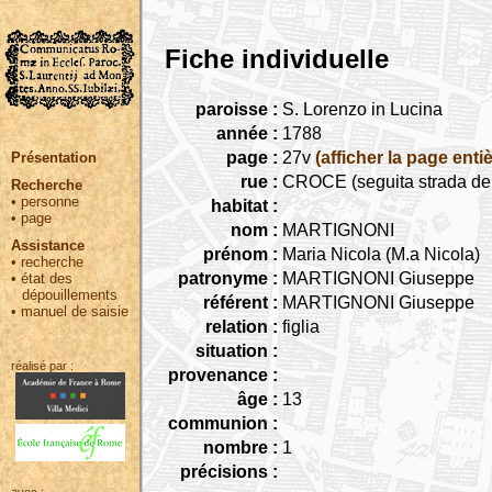
Fiche individuelle
paroisse :
S. Lorenzo in Lucina
année :
1788
page :
27v
(afficher la page entiè
Présentation
rue :
CROCE (seguita strada dell
Recherche
•
personne
habitat :
•
page
nom :
MARTIGNONI
Assistance
prénom :
Maria Nicola (M.a Nicola)
•
recherche
patronyme :
MARTIGNONI Giuseppe
•
état des
dépouillements
référent :
MARTIGNONI Giuseppe
•
manuel de saisie
relation :
figlia
situation :
réalisé par :
provenance :
âge :
13
communion :
nombre :
1
précisions :