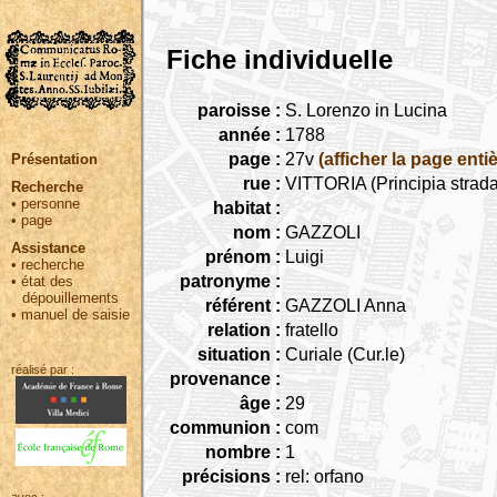
Fiche individuelle
paroisse :
S. Lorenzo in Lucina
année :
1788
page :
27v
(afficher la page entiè
Présentation
rue :
VITTORIA (Principia strada
Recherche
•
personne
habitat :
•
page
nom :
GAZZOLI
Assistance
prénom :
Luigi
•
recherche
patronyme :
•
état des
dépouillements
référent :
GAZZOLI Anna
•
manuel de saisie
relation :
fratello
situation :
Curiale (Cur.le)
réalisé par :
provenance :
âge :
29
communion :
com
nombre :
1
précisions :
rel: orfano