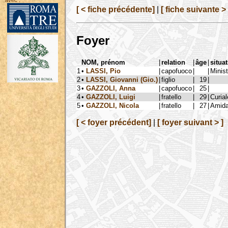
avec :
[ < fiche précédente]
|
[ fiche suivante > 
Foyer
NOM, prénom
|
relation
|
âge
|
situa
1
•
LASSI, Pio
|
capofuoco
|
|
Minist
2
•
LASSI, Giovanni (Gio.)
|
figlio
|
19
|
3
•
GAZZOLI, Anna
|
capofuoco
|
25
|
4
•
GAZZOLI, Luigi
|
fratello
|
29
|
Curial
5
•
GAZZOLI, Nicola
|
fratello
|
27
|
Amida
[ < foyer précédent]
|
[ foyer suivant > ]