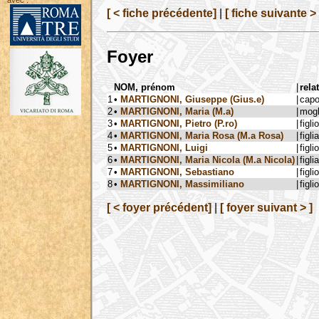
avec :
[ < fiche précédente]
|
[ fiche suivante > 
Foyer
NOM, prénom
|
rela
1
•
MARTIGNONI, Giuseppe (Gius.e)
|
capo
2
•
MARTIGNONI, Maria (M.a)
|
mogl
3
•
MARTIGNONI, Pietro (P.ro)
|
figlio
4
•
MARTIGNONI, Maria Rosa (M.a Rosa)
|
figlia
5
•
MARTIGNONI, Luigi
|
figlio
6
•
MARTIGNONI, Maria Nicola (M.a Nicola)
|
figlia
7
•
MARTIGNONI, Sebastiano
|
figlio
8
•
MARTIGNONI, Massimiliano
|
figlio
[ < foyer précédent]
|
[ foyer suivant > ]