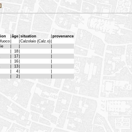
]
tion
|
âge
|
situation
|
provenance
fuoco
|
|
Calzolaio (Calz.o)
|
ie
|
|
|
|
18
|
|
|
17
|
|
|
16
|
|
|
13
|
|
|
4
|
|
|
2
|
|