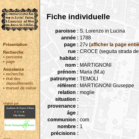
Fiche individuelle
paroisse :
S. Lorenzo in Lucina
année :
1788
page :
27v
(afficher la page entiè
Présentation
rue :
CROCE (seguita strada dell
Recherche
•
personne
habitat :
•
page
nom :
MARTIGNONI
Assistance
prénom :
Maria (M.a)
•
recherche
patronyme :
TEMOLI
•
état des
dépouillements
référent :
MARTIGNONI Giuseppe
•
manuel de saisie
relation :
moglie
situation :
réalisé par :
provenance :
âge :
communion :
com
nombre :
1
précisions :