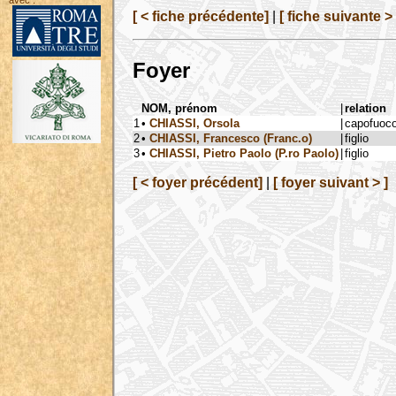
avec :
[ < fiche précédente]
|
[ fiche suivante > 
Foyer
NOM, prénom
|
relation
1
•
CHIASSI, Orsola
|
capofuoc
2
•
CHIASSI, Francesco (Franc.o)
|
figlio
3
•
CHIASSI, Pietro Paolo (P.ro Paolo)
|
figlio
[ < foyer précédent]
|
[ foyer suivant > ]