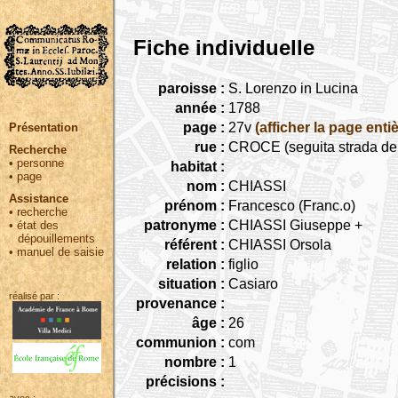
Fiche individuelle
paroisse :
S. Lorenzo in Lucina
année :
1788
page :
27v
(afficher la page entiè
Présentation
rue :
CROCE (seguita strada dell
Recherche
•
personne
habitat :
•
page
nom :
CHIASSI
Assistance
prénom :
Francesco (Franc.o)
•
recherche
patronyme :
CHIASSI Giuseppe +
•
état des
dépouillements
référent :
CHIASSI Orsola
•
manuel de saisie
relation :
figlio
situation :
Casiaro
réalisé par :
provenance :
âge :
26
communion :
com
nombre :
1
précisions :