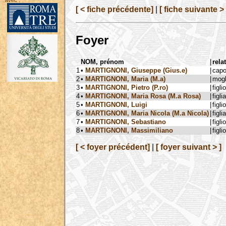
avec :
[ < fiche précédente]
|
[ fiche suivante > 
Foyer
NOM, prénom
|
rela
1
•
MARTIGNONI, Giuseppe (Gius.e)
|
capo
2
•
MARTIGNONI, Maria (M.a)
|
mogl
3
•
MARTIGNONI, Pietro (P.ro)
|
figlio
4
•
MARTIGNONI, Maria Rosa (M.a Rosa)
|
figlia
5
•
MARTIGNONI, Luigi
|
figlio
6
•
MARTIGNONI, Maria Nicola (M.a Nicola)
|
figlia
7
•
MARTIGNONI, Sebastiano
|
figlio
8
•
MARTIGNONI, Massimiliano
|
figlio
[ < foyer précédent]
|
[ foyer suivant > ]