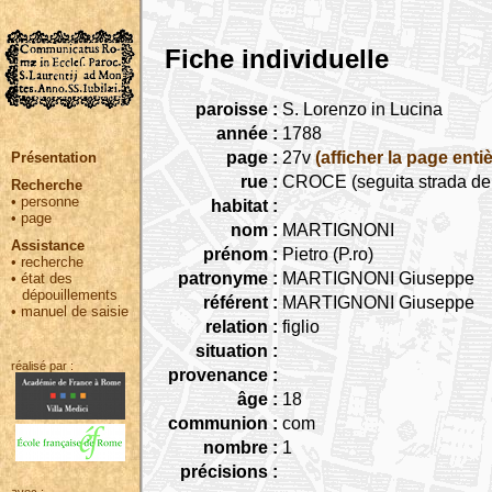
Fiche individuelle
paroisse :
S. Lorenzo in Lucina
année :
1788
page :
27v
(afficher la page entiè
Présentation
rue :
CROCE (seguita strada dell
Recherche
•
personne
habitat :
•
page
nom :
MARTIGNONI
Assistance
prénom :
Pietro (P.ro)
•
recherche
patronyme :
MARTIGNONI Giuseppe
•
état des
dépouillements
référent :
MARTIGNONI Giuseppe
•
manuel de saisie
relation :
figlio
situation :
réalisé par :
provenance :
âge :
18
communion :
com
nombre :
1
précisions :