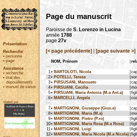
Page du manuscrit
Paroisse de
S. Lorenzo in Lucina
année
1788
page
27v
Présentation
[< page précédente]
|
[page suivante >]
Recherche
•
personne
•
page
NOM, Prénom
|
rel
Assistance
1
•
BARTOLOTI, Nicola
|
ca
•
recherche
2
•
POTELLI, Teresa
|
sor
•
état des
3
•
PIRSUSANI, Mansueto
|
ca
dépouillements
•
manuel de saisie
4
•
PIRSUANI, Cecilia
|
mog
5
•
PIRSUANI, Maria Antonia (M.a Ant.a)
|
figl
6
•
MARCELLI, Angela
|
coa
réalisé par :
7
•
MARTIGNONI, Giuseppe (Gius.e)
|
ca
8
•
MARTIGNONI, Maria (M.a)
|
mog
9
•
MARTIGNONI, Pietro (P.ro)
|
figl
10
•
MARTIGNONI, Maria Rosa (M.a Rosa)
|
figl
11
•
MARTIGNONI, Luigi
|
figl
12
•
MARTIGNONI, Maria Nicola (M.a Nicola)
|
figl