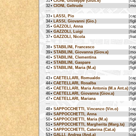
31
•
CIONI, Giuseppe (Gius.e)
|
ca
32
•
CIONI, Geltrude
|
mog
33
•
LASSI, Pio
|
ca
34
•
LASSI, Giovanni (Gio.)
|
figl
35
•
GAZZOLI, Anna
|
ca
36
•
GAZZOLI, Luigi
|
fra
37
•
GAZZOLI, Nicola
|
fra
38
•
STABILINI, Francesco
|
ca
39
•
STABILINI, Giovanna (Giov.a)
|
mog
40
•
STABILINI, Clementina
|
figl
41
•
STABILINI, Gaspare
|
figl
42
•
STABILINI, Maria (M.a)
|
figl
43
•
CAETELLARI, Romualdo
|
ca
44
•
CAETELLARI, Rosalba
|
mog
45
•
CAETELLARI, Maria Antonia (M.a Ant.a)
|
figl
46
•
CAETELLARI, Giovanna (Giov.a)
|
figl
47
•
CAETELLARI, Mariana
|
figl
48
•
SAPPOCCHETTI, Vincenzo (Vin.o)
|
ca
49
•
SAPPOCCHETTI, Anna
|
mog
50
•
SAPPOCCHETTI, Maria (M.a)
|
figl
51
•
SAPPOCCHETTI, Margherita (Marg.ta)
|
figl
52
•
SAPPOCCHETTI, Caterina (Cat.a)
|
figl
53
•
GALLI, Andrea (And.a)
|
coa