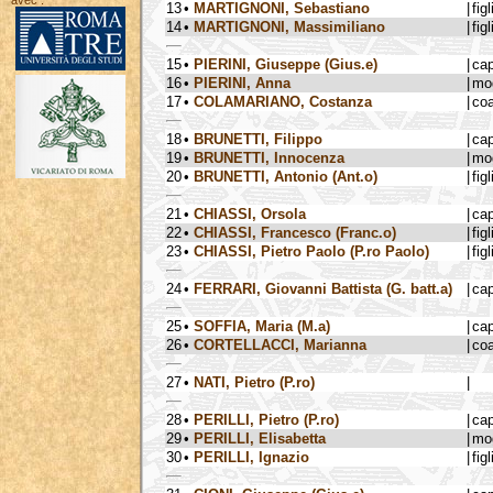
avec :
13
•
MARTIGNONI, Sebastiano
|
figl
14
•
MARTIGNONI, Massimiliano
|
figl
15
•
PIERINI, Giuseppe (Gius.e)
|
ca
16
•
PIERINI, Anna
|
mog
17
•
COLAMARIANO, Costanza
|
coa
18
•
BRUNETTI, Filippo
|
ca
19
•
BRUNETTI, Innocenza
|
mog
20
•
BRUNETTI, Antonio (Ant.o)
|
figl
21
•
CHIASSI, Orsola
|
ca
22
•
CHIASSI, Francesco (Franc.o)
|
figl
23
•
CHIASSI, Pietro Paolo (P.ro Paolo)
|
figl
24
•
FERRARI, Giovanni Battista (G. batt.a)
|
ca
25
•
SOFFIA, Maria (M.a)
|
ca
26
•
CORTELLACCI, Marianna
|
coa
27
•
NATI, Pietro (P.ro)
|
28
•
PERILLI, Pietro (P.ro)
|
ca
29
•
PERILLI, Elisabetta
|
mog
30
•
PERILLI, Ignazio
|
figl