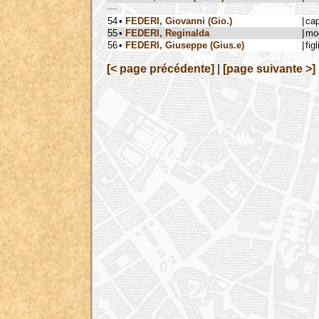
54
•
FEDERI, Giovanni (Gio.)
|
ca
55
•
FEDERI, Reginalda
|
mog
56
•
FEDERI, Giuseppe (Gius.e)
|
figl
[< page précédente]
|
[page suivante >]