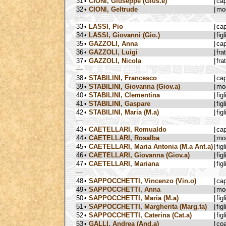
31
•
CIONI, Giuseppe (Gius.e)
|
ca
32
•
CIONI, Geltrude
|
mog
33
•
LASSI, Pio
|
ca
34
•
LASSI, Giovanni (Gio.)
|
figl
35
•
GAZZOLI, Anna
|
ca
36
•
GAZZOLI, Luigi
|
fra
37
•
GAZZOLI, Nicola
|
fra
38
•
STABILINI, Francesco
|
ca
39
•
STABILINI, Giovanna (Giov.a)
|
mog
40
•
STABILINI, Clementina
|
figl
41
•
STABILINI, Gaspare
|
figl
42
•
STABILINI, Maria (M.a)
|
figl
43
•
CAETELLARI, Romualdo
|
ca
44
•
CAETELLARI, Rosalba
|
mog
45
•
CAETELLARI, Maria Antonia (M.a Ant.a)
|
figl
46
•
CAETELLARI, Giovanna (Giov.a)
|
figl
47
•
CAETELLARI, Mariana
|
figl
48
•
SAPPOCCHETTI, Vincenzo (Vin.o)
|
ca
49
•
SAPPOCCHETTI, Anna
|
mog
50
•
SAPPOCCHETTI, Maria (M.a)
|
figl
51
•
SAPPOCCHETTI, Margherita (Marg.ta)
|
figl
52
•
SAPPOCCHETTI, Caterina (Cat.a)
|
figl
53
•
GALLI, Andrea (And.a)
|
coa