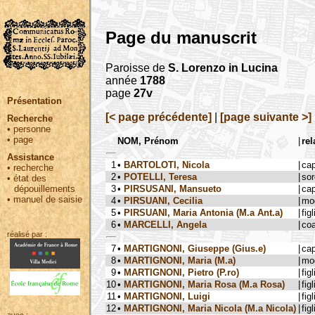
Page du manuscrit
Paroisse de
S. Lorenzo in Lucina
année
1788
page
27v
Présentation
[< page précédente]
|
[page suivante >]
Recherche
•
personne
•
page
NOM, Prénom
|
rel
Assistance
1
•
BARTOLOTI, Nicola
|
ca
•
recherche
2
•
POTELLI, Teresa
|
sor
•
état des
3
•
PIRSUSANI, Mansueto
|
ca
dépouillements
•
manuel de saisie
4
•
PIRSUANI, Cecilia
|
mog
5
•
PIRSUANI, Maria Antonia (M.a Ant.a)
|
figl
6
•
MARCELLI, Angela
|
coa
réalisé par :
7
•
MARTIGNONI, Giuseppe (Gius.e)
|
ca
8
•
MARTIGNONI, Maria (M.a)
|
mog
9
•
MARTIGNONI, Pietro (P.ro)
|
figl
10
•
MARTIGNONI, Maria Rosa (M.a Rosa)
|
figl
11
•
MARTIGNONI, Luigi
|
figl
12
•
MARTIGNONI, Maria Nicola (M.a Nicola)
|
figl