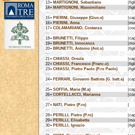
avec :
13
•
MARTIGNONI, Sebastiano
|
figl
14
•
MARTIGNONI, Massimiliano
|
figl
15
•
PIERINI, Giuseppe (Gius.e)
|
ca
16
•
PIERINI, Anna
|
mog
17
•
COLAMARIANO, Costanza
|
coa
18
•
BRUNETTI, Filippo
|
ca
19
•
BRUNETTI, Innocenza
|
mog
20
•
BRUNETTI, Antonio (Ant.o)
|
figl
21
•
CHIASSI, Orsola
|
ca
22
•
CHIASSI, Francesco (Franc.o)
|
figl
23
•
CHIASSI, Pietro Paolo (P.ro Paolo)
|
figl
24
•
FERRARI, Giovanni Battista (G. batt.a)
|
ca
25
•
SOFFIA, Maria (M.a)
|
ca
26
•
CORTELLACCI, Marianna
|
coa
27
•
NATI, Pietro (P.ro)
|
28
•
PERILLI, Pietro (P.ro)
|
ca
29
•
PERILLI, Elisabetta
|
mog
30
•
PERILLI, Ignazio
|
figl