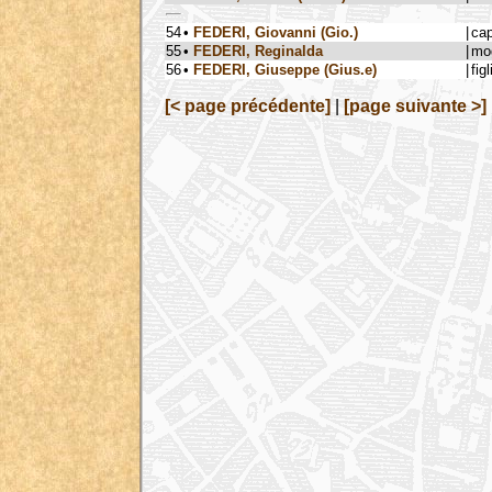
54
•
FEDERI, Giovanni (Gio.)
|
ca
55
•
FEDERI, Reginalda
|
mog
56
•
FEDERI, Giuseppe (Gius.e)
|
figl
[< page précédente]
|
[page suivante >]