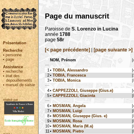
Page du manuscrit
Paroisse de
S. Lorenzo in Lucina
année
1788
page
58r
Présentation
[< page précédente]
|
[page suivante >]
Recherche
•
personne
•
page
NOM, Prénom
|
Assistance
1
•
TOBIA, Alessandro
|
•
recherche
2
•
TOBIA, Francesca
|
•
état des
3
•
TOBIA, Monica
|
dépouillements
•
manuel de saisie
4
•
CAPPEZZOLI, Giuseppe (Gius.e)
|
5
•
CAPPEZZOLI, Giacinta
|
réalisé par :
6
•
MOSMAN, Angela
|
7
•
MOSMAN, Luigi
|
8
•
MOSMAN, Giuseppe (Gius. e)
|
9
•
MOSMAN, Rosa
|
10
•
MOSMAN, Maria (M.a)
|
11
•
MOSMAN, Pietro
|