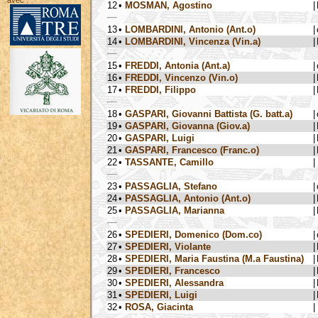
avec :
12
•
MOSMAN, Agostino
|
13
•
LOMBARDINI, Antonio (Ant.o)
|
14
•
LOMBARDINI, Vincenza (Vin.a)
|
15
•
FREDDI, Antonia (Ant.a)
|
16
•
FREDDI, Vincenzo (Vin.o)
|
17
•
FREDDI, Filippo
|
18
•
GASPARI, Giovanni Battista (G. batt.a)
|
19
•
GASPARI, Giovanna (Giov.a)
|
20
•
GASPARI, Luigi
|
21
•
GASPARI, Francesco (Franc.o)
|
22
•
TASSANTE, Camillo
|
23
•
PASSAGLIA, Stefano
|
24
•
PASSAGLIA, Antonio (Ant.o)
|
25
•
PASSAGLIA, Marianna
|
26
•
SPEDIERI, Domenico (Dom.co)
|
27
•
SPEDIERI, Violante
|
28
•
SPEDIERI, Maria Faustina (M.a Faustina)
|
29
•
SPEDIERI, Francesco
|
30
•
SPEDIERI, Alessandra
|
31
•
SPEDIERI, Luigi
|
32
•
ROSA, Giacinta
|