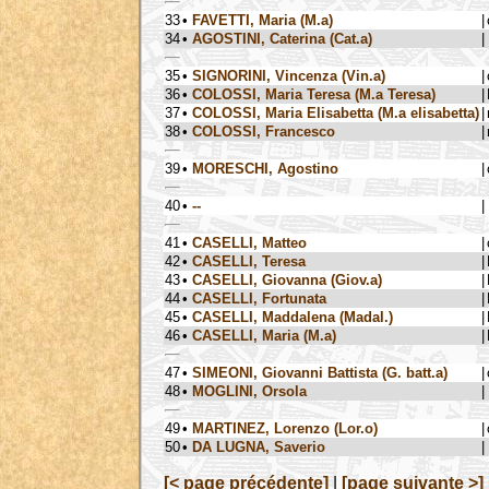
33
•
FAVETTI, Maria (M.a)
|
34
•
AGOSTINI, Caterina (Cat.a)
|
35
•
SIGNORINI, Vincenza (Vin.a)
|
36
•
COLOSSI, Maria Teresa (M.a Teresa)
|
37
•
COLOSSI, Maria Elisabetta (M.a elisabetta)
|
38
•
COLOSSI, Francesco
|
39
•
MORESCHI, Agostino
|
40
•
--
|
41
•
CASELLI, Matteo
|
42
•
CASELLI, Teresa
|
43
•
CASELLI, Giovanna (Giov.a)
|
44
•
CASELLI, Fortunata
|
45
•
CASELLI, Maddalena (Madal.)
|
46
•
CASELLI, Maria (M.a)
|
47
•
SIMEONI, Giovanni Battista (G. batt.a)
|
48
•
MOGLINI, Orsola
|
49
•
MARTINEZ, Lorenzo (Lor.o)
|
50
•
DA LUGNA, Saverio
|
[< page précédente]
|
[page suivante >]