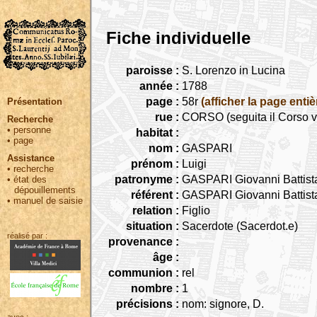
Fiche individuelle
paroisse :
S. Lorenzo in Lucina
année :
1788
page :
58r
(afficher la page entiè
Présentation
rue :
CORSO (seguita il Corso v
Recherche
•
personne
habitat :
•
page
nom :
GASPARI
Assistance
prénom :
Luigi
•
recherche
patronyme :
GASPARI Giovanni Battist
•
état des
dépouillements
référent :
GASPARI Giovanni Battist
•
manuel de saisie
relation :
Figlio
situation :
Sacerdote (Sacerdot.e)
réalisé par :
provenance :
âge :
communion :
rel
nombre :
1
précisions :
nom: signore, D.