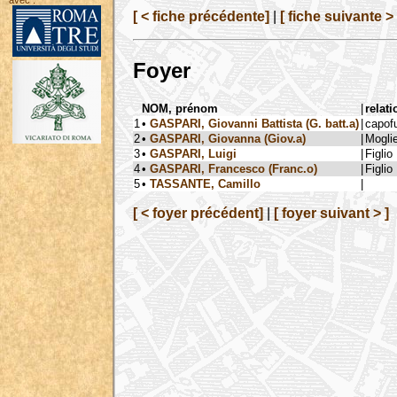
avec :
[ < fiche précédente]
|
[ fiche suivante > 
Foyer
NOM, prénom
|
relati
1
•
GASPARI, Giovanni Battista (G. batt.a)
|
capof
2
•
GASPARI, Giovanna (Giov.a)
|
Mogli
3
•
GASPARI, Luigi
|
Figlio
4
•
GASPARI, Francesco (Franc.o)
|
Figlio
5
•
TASSANTE, Camillo
|
[ < foyer précédent]
|
[ foyer suivant > ]