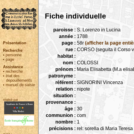
Fiche individuelle
paroisse :
S. Lorenzo in Lucina
année :
1788
page :
58r
(afficher la page entiè
Présentation
rue :
CORSO (seguita il Corso v
Recherche
•
personne
habitat :
•
page
nom :
COLOSSI
Assistance
prénom :
Maria Elisabetta (M.a elisa
•
recherche
patronyme :
•
état des
dépouillements
référent :
SIGNORINI Vincenza
•
manuel de saisie
relation :
nipote
situation :
réalisé par :
provenance :
âge :
30
communion :
com
nombre :
1
précisions :
rel: sorella di Maria Teres