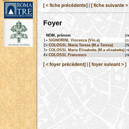
avec :
[ < fiche précédente]
|
[ fiche suivante > 
Foyer
NOM, prénom
|
r
1
•
SIGNORINI, Vincenza (Vin.a)
|
c
2
•
COLOSSI, Maria Teresa (M.a Teresa)
|
N
3
•
COLOSSI, Maria Elisabetta (M.a elisabetta)
|
n
4
•
COLOSSI, Francesco
|
n
[ < foyer précédent]
|
[ foyer suivant > ]