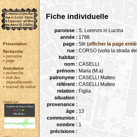
Fiche individuelle
paroisse :
S. Lorenzo in Lucina
année :
1788
page :
58r
(afficher la page entiè
Présentation
rue :
CORSO (volta la strada de
Recherche
•
personne
habitat :
•
page
nom :
CASELLI
Assistance
prénom :
Maria (M.a)
•
recherche
patronyme :
CASELLI Matteo
•
état des
dépouillements
référent :
CASELLI Matteo
•
manuel de saisie
relation :
Figlia
situation :
réalisé par :
provenance :
âge :
13
communion :
nombre :
1
précisions :