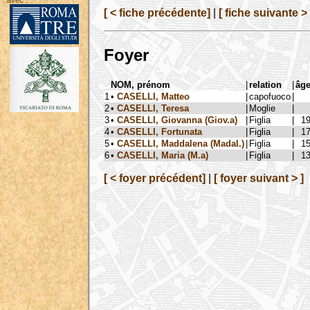
avec :
[ < fiche précédente]
|
[ fiche suivante > 
Foyer
NOM, prénom
|
relation
|
âg
1
•
CASELLI, Matteo
|
capofuoco
|
2
•
CASELLI, Teresa
|
Moglie
|
3
•
CASELLI, Giovanna (Giov.a)
|
Figlia
|
1
4
•
CASELLI, Fortunata
|
Figlia
|
1
5
•
CASELLI, Maddalena (Madal.)
|
Figlia
|
1
6
•
CASELLI, Maria (M.a)
|
Figlia
|
1
[ < foyer précédent]
|
[ foyer suivant > ]