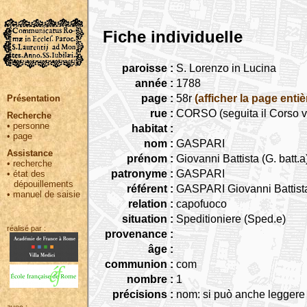
Fiche individuelle
paroisse :
S. Lorenzo in Lucina
année :
1788
page :
58r
(afficher la page entiè
Présentation
rue :
CORSO (seguita il Corso v
Recherche
•
personne
habitat :
•
page
nom :
GASPARI
Assistance
prénom :
Giovanni Battista (G. batt.a
•
recherche
patronyme :
GASPARI
•
état des
dépouillements
référent :
GASPARI Giovanni Battist
•
manuel de saisie
relation :
capofuoco
situation :
Speditioniere (Sped.e)
réalisé par :
provenance :
âge :
communion :
com
nombre :
1
précisions :
nom: si può anche leggere 