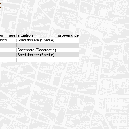
]
on
|
âge
|
situation
|
provenance
uoco
|
|
Speditioniere (Sped.e)
|
e
|
|
|
|
|
Sacerdote (Sacerdot.e)
|
|
|
Speditioniere (Sped.e)
|
|
|
|