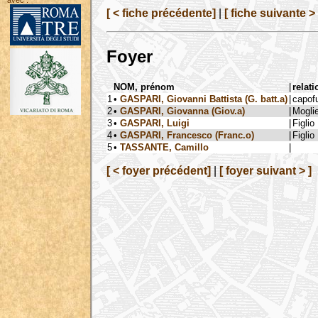
avec :
[ < fiche précédente]
|
[ fiche suivante > 
Foyer
NOM, prénom
|
relati
1
•
GASPARI, Giovanni Battista (G. batt.a)
|
capof
2
•
GASPARI, Giovanna (Giov.a)
|
Mogli
3
•
GASPARI, Luigi
|
Figlio
4
•
GASPARI, Francesco (Franc.o)
|
Figlio
5
•
TASSANTE, Camillo
|
[ < foyer précédent]
|
[ foyer suivant > ]