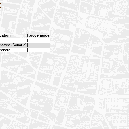
]
tuation
|
provenance
|
natore (Sonat.e)
|
ganaro
|