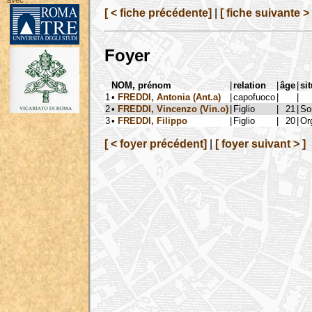
avec :
[ < fiche précédente]
|
[ fiche suivante > 
Foyer
NOM, prénom
|
relation
|
âge
|
si
1
•
FREDDI, Antonia (Ant.a)
|
capofuoco
|
|
2
•
FREDDI, Vincenzo (Vin.o)
|
Figlio
|
21
|
So
3
•
FREDDI, Filippo
|
Figlio
|
20
|
Or
[ < foyer précédent]
|
[ foyer suivant > ]