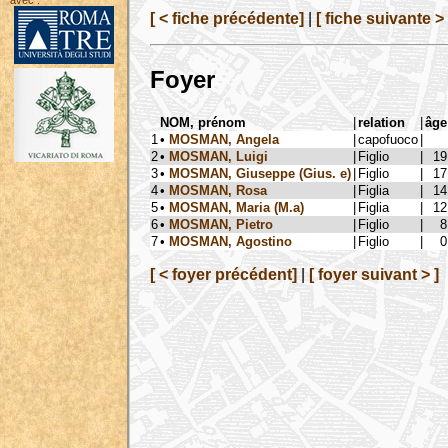
avec :
[ < fiche précédente]
|
[ fiche suivante > 
Foyer
NOM, prénom
|
relation
|
âge
1
•
MOSMAN, Angela
|
capofuoco
|
2
•
MOSMAN, Luigi
|
Figlio
|
19
3
•
MOSMAN, Giuseppe (Gius. e)
|
Figlio
|
17
4
•
MOSMAN, Rosa
|
Figlia
|
14
5
•
MOSMAN, Maria (M.a)
|
Figlia
|
12
6
•
MOSMAN, Pietro
|
Figlio
|
8
7
•
MOSMAN, Agostino
|
Figlio
|
0
[ < foyer précédent]
|
[ foyer suivant > ]