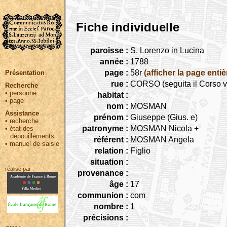
Fiche individuelle
paroisse :
S. Lorenzo in Lucina
année :
1788
page :
58r
(afficher la page entiè
Présentation
rue :
CORSO (seguita il Corso v
Recherche
•
personne
habitat :
•
page
nom :
MOSMAN
Assistance
prénom :
Giuseppe (Gius. e)
•
recherche
patronyme :
MOSMAN Nicola +
•
état des
dépouillements
référent :
MOSMAN Angela
•
manuel de saisie
relation :
Figlio
situation :
réalisé par :
provenance :
âge :
17
communion :
com
nombre :
1
précisions :