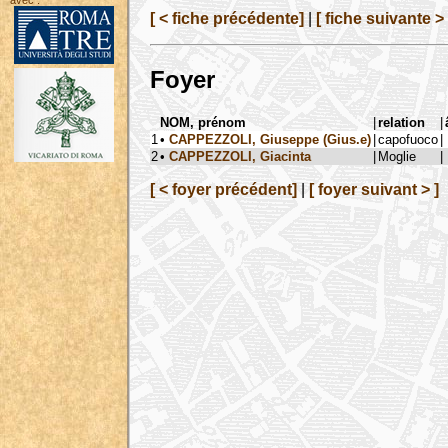
avec :
[ < fiche précédente]
|
[ fiche suivante > 
Foyer
NOM, prénom
|
relation
|
1
•
CAPPEZZOLI, Giuseppe (Gius.e)
|
capofuoco
|
2
•
CAPPEZZOLI, Giacinta
|
Moglie
|
[ < foyer précédent]
|
[ foyer suivant > ]