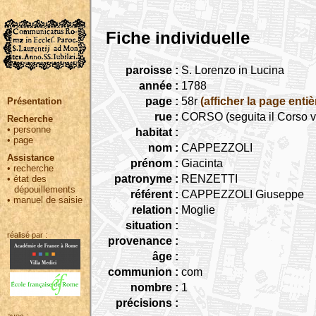
Fiche individuelle
paroisse :
S. Lorenzo in Lucina
année :
1788
page :
58r
(afficher la page entiè
Présentation
rue :
CORSO (seguita il Corso v
Recherche
•
personne
habitat :
•
page
nom :
CAPPEZZOLI
Assistance
prénom :
Giacinta
•
recherche
patronyme :
RENZETTI
•
état des
dépouillements
référent :
CAPPEZZOLI Giuseppe
•
manuel de saisie
relation :
Moglie
situation :
réalisé par :
provenance :
âge :
communion :
com
nombre :
1
précisions :