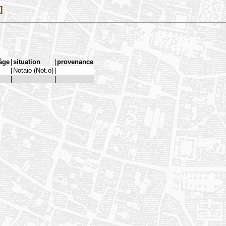
]
âge
|
situation
|
provenance
|
Notaio (Not.o)
|
|
|