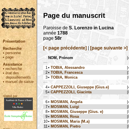
Page du manuscrit
Paroisse de
S. Lorenzo in Lucina
année
1788
page
58r
Présentation
[< page précédente]
|
[page suivante >]
Recherche
•
personne
•
page
NOM, Prénom
|
Assistance
1
•
TOBIA, Alessandro
|
•
recherche
2
•
TOBIA, Francesca
|
•
état des
3
•
TOBIA, Monica
|
dépouillements
•
manuel de saisie
4
•
CAPPEZZOLI, Giuseppe (Gius.e)
|
5
•
CAPPEZZOLI, Giacinta
|
réalisé par :
6
•
MOSMAN, Angela
|
7
•
MOSMAN, Luigi
|
8
•
MOSMAN, Giuseppe (Gius. e)
|
9
•
MOSMAN, Rosa
|
10
•
MOSMAN, Maria (M.a)
|
11
•
MOSMAN, Pietro
|