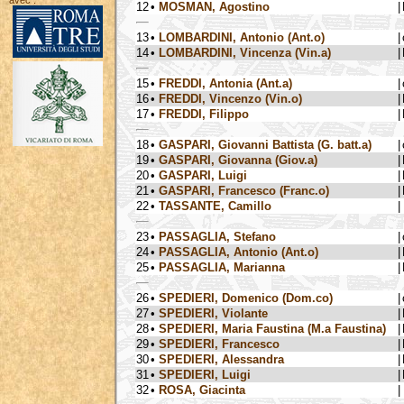
avec :
12
•
MOSMAN, Agostino
|
13
•
LOMBARDINI, Antonio (Ant.o)
|
14
•
LOMBARDINI, Vincenza (Vin.a)
|
15
•
FREDDI, Antonia (Ant.a)
|
16
•
FREDDI, Vincenzo (Vin.o)
|
17
•
FREDDI, Filippo
|
18
•
GASPARI, Giovanni Battista (G. batt.a)
|
19
•
GASPARI, Giovanna (Giov.a)
|
20
•
GASPARI, Luigi
|
21
•
GASPARI, Francesco (Franc.o)
|
22
•
TASSANTE, Camillo
|
23
•
PASSAGLIA, Stefano
|
24
•
PASSAGLIA, Antonio (Ant.o)
|
25
•
PASSAGLIA, Marianna
|
26
•
SPEDIERI, Domenico (Dom.co)
|
27
•
SPEDIERI, Violante
|
28
•
SPEDIERI, Maria Faustina (M.a Faustina)
|
29
•
SPEDIERI, Francesco
|
30
•
SPEDIERI, Alessandra
|
31
•
SPEDIERI, Luigi
|
32
•
ROSA, Giacinta
|