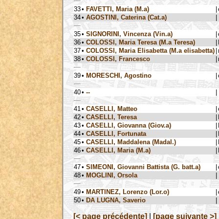
33
•
FAVETTI, Maria (M.a)
|
34
•
AGOSTINI, Caterina (Cat.a)
|
35
•
SIGNORINI, Vincenza (Vin.a)
|
36
•
COLOSSI, Maria Teresa (M.a Teresa)
|
37
•
COLOSSI, Maria Elisabetta (M.a elisabetta)
|
38
•
COLOSSI, Francesco
|
39
•
MORESCHI, Agostino
|
40
•
--
|
41
•
CASELLI, Matteo
|
42
•
CASELLI, Teresa
|
43
•
CASELLI, Giovanna (Giov.a)
|
44
•
CASELLI, Fortunata
|
45
•
CASELLI, Maddalena (Madal.)
|
46
•
CASELLI, Maria (M.a)
|
47
•
SIMEONI, Giovanni Battista (G. batt.a)
|
48
•
MOGLINI, Orsola
|
49
•
MARTINEZ, Lorenzo (Lor.o)
|
50
•
DA LUGNA, Saverio
|
[< page précédente]
|
[page suivante >]