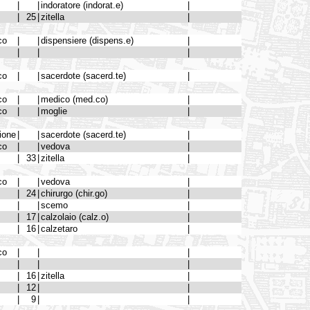
|
|
indoratore (indorat.e)
|
|
25
|
zitella
|
co
|
|
dispensiere (dispens.e)
|
|
|
|
co
|
|
sacerdote (sacerd.te)
|
co
|
|
medico (med.co)
|
co
|
|
moglie
|
ione
|
|
sacerdote (sacerd.te)
|
co
|
|
vedova
|
|
33
|
zitella
|
co
|
|
vedova
|
|
24
|
chirurgo (chir.go)
|
|
|
scemo
|
|
17
|
calzolaio (calz.o)
|
|
16
|
calzetaro
|
co
|
|
|
|
|
|
|
16
|
zitella
|
|
12
|
|
|
9
|
|