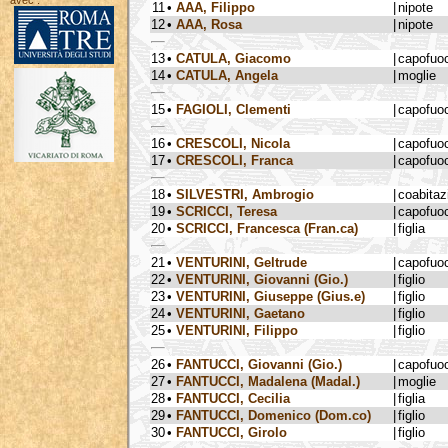
avec :
11
•
AAA, Filippo
|
nipote
12
•
AAA, Rosa
|
nipote
13
•
CATULA, Giacomo
|
capofuo
14
•
CATULA, Angela
|
moglie
15
•
FAGIOLI, Clementi
|
capofuo
16
•
CRESCOLI, Nicola
|
capofuo
17
•
CRESCOLI, Franca
|
capofuo
18
•
SILVESTRI, Ambrogio
|
coabitaz
19
•
SCRICCI, Teresa
|
capofuo
20
•
SCRICCI, Francesca (Fran.ca)
|
figlia
21
•
VENTURINI, Geltrude
|
capofuo
22
•
VENTURINI, Giovanni (Gio.)
|
figlio
23
•
VENTURINI, Giuseppe (Gius.e)
|
figlio
24
•
VENTURINI, Gaetano
|
figlio
25
•
VENTURINI, Filippo
|
figlio
26
•
FANTUCCI, Giovanni (Gio.)
|
capofuo
27
•
FANTUCCI, Madalena (Madal.)
|
moglie
28
•
FANTUCCI, Cecilia
|
figlia
29
•
FANTUCCI, Domenico (Dom.co)
|
figlio
30
•
FANTUCCI, Girolo
|
figlio