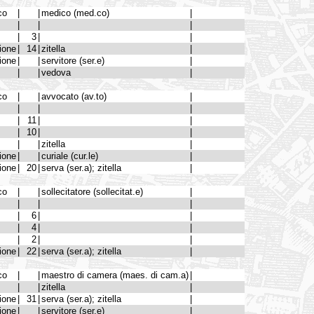
co
|
|
medico (med.co)
|
|
|
|
|
3
|
|
ione
|
14
|
zitella
|
ione
|
|
servitore (ser.e)
|
|
|
vedova
|
co
|
|
avvocato (av.to)
|
|
|
|
|
11
|
|
|
10
|
|
|
|
zitella
|
ione
|
|
curiale (cur.le)
|
ione
|
20
|
serva (ser.a); zitella
|
co
|
|
sollecitatore (sollecitat.e)
|
|
|
|
|
6
|
|
|
4
|
|
|
2
|
|
ione
|
22
|
serva (ser.a); zitella
|
co
|
|
maestro di camera (maes. di cam.a)
|
|
|
zitella
|
ione
|
31
|
serva (ser.a); zitella
|
ione
|
|
servitore (ser.e)
|