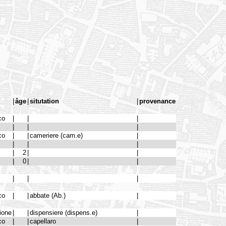
|
âge
|
situtation
|
provenance
co
|
|
|
|
|
|
co
|
|
cameriere (cam.e)
|
|
|
|
|
2
|
|
|
0
|
|
|
|
|
co
|
|
abbate (Ab.)
|
ione
|
|
dispensiere (dispens.e)
|
co
|
|
capellaro
|