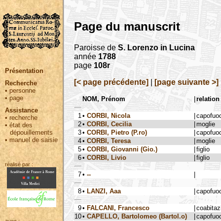
Page du manuscrit
Paroisse de
S. Lorenzo in Lucina
année
1788
page
108r
Présentation
[< page précédente]
|
[page suivante >]
Recherche
•
personne
•
page
NOM, Prénom
|
relation
Assistance
1
•
CORBI, Nicola
|
capofuo
•
recherche
2
•
CORBI, Cecilia
|
moglie
•
état des
3
•
CORBI, Pietro (P.ro)
|
capofuo
dépouillements
•
manuel de saisie
4
•
CORBI, Teresa
|
moglie
5
•
CORBI, Giovanni (Gio.)
|
figlio
6
•
CORBI, Livio
|
figlio
réalisé par :
7
•
--
|
8
•
LANZI, Aaa
|
capofuo
9
•
FALCANI, Francesco
|
coabitaz
10
•
CAPELLO, Bartolomeo (Bartol.o)
|
capofuo