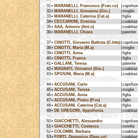
31
•
MARANELLI, Francesco (Fran.co)
|
capofuo
32
•
MARANELLI, Giovanna (Gio.)
|
moglie
33
•
MARANELLI, Caterina (Cat.a)
|
figlia
34
•
CECCARONI, Erminia
|
coabitaz
35
•
AAA, Antonio (Ant.o)
|
coabitaz
36
•
MARANELLI, Chiara
|
parente
37
•
CINOTTI, Giovanni Battista (G.btta)
|
capofuo
38
•
CINOTTI, Maria (M.a)
|
moglie
39
•
CINOTTI, Anna
|
figlia
40
•
CINOTTI, Franca
|
figlia
41
•
GALLANI, Teresa
|
parente
42
•
MAGNATI, Giovanni (Gio.)
|
coabitaz
43
•
SPOSINI, Maria (M.a)
|
coabitaz
44
•
ACCUSANI, Carlo
|
capofuo
45
•
ACCUSANI, Teresa
|
moglie
46
•
ACCUSANI, Anna
|
figlia
47
•
ACCUSANI, Pietro (P.ro)
|
figlio
48
•
ACCUSANI, Caterina (Cat.a)
|
figlia
49
•
DE GREGORI, Appollonia
|
coabitaz
50
•
GIACCHETTI, Alessandro
|
capofuo
51
•
GIACCHETTI, Costanza
|
sorella
52
•
COLOMBI, Barbara
|
coabitaz
53
•
FORTI, Domenico (Dom.co)
|
coabitaz