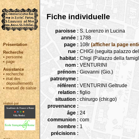
Fiche individuelle
paroisse :
S. Lorenzo in Lucina
année :
1788
page :
108r
(afficher la page enti
Présentation
rue :
CHIGI (seguita palazzo del
Recherche
•
personne
habitat :
Chigi (Palazzo della famig
•
page
nom :
VENTURINI
Assistance
prénom :
Giovanni (Gio.)
•
recherche
patronyme :
•
état des
dépouillements
référent :
VENTURINI Geltrude
•
manuel de saisie
relation :
figlio
situation :
chirurgo (chir.go)
réalisé par :
provenance :
âge :
24
communion :
com
nombre :
1
précisions :