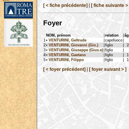
avec :
[ < fiche précédente]
|
[ fiche suivante > 
Foyer
NOM, prénom
|
relation
|
âg
1
•
VENTURINI, Geltrude
|
capofuoco
|
2
•
VENTURINI, Giovanni (Gio.)
|
figlio
|
2
3
•
VENTURINI, Giuseppe (Gius.e)
|
figlio
|
4
•
VENTURINI, Gaetano
|
figlio
|
1
5
•
VENTURINI, Filippo
|
figlio
|
1
[ < foyer précédent]
|
[ foyer suivant > ]