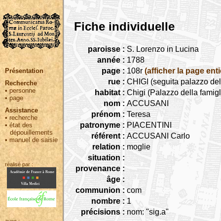
Fiche individuelle
paroisse :
S. Lorenzo in Lucina
année :
1788
page :
108r
(afficher la page enti
Présentation
rue :
CHIGI (seguita palazzo del
Recherche
•
personne
habitat :
Chigi (Palazzo della famigl
•
page
nom :
ACCUSANI
Assistance
prénom :
Teresa
•
recherche
patronyme :
PIACENTINI
•
état des
dépouillements
référent :
ACCUSANI Carlo
•
manuel de saisie
relation :
moglie
situation :
réalisé par :
provenance :
âge :
communion :
com
nombre :
1
précisions :
nom: "sig.a"