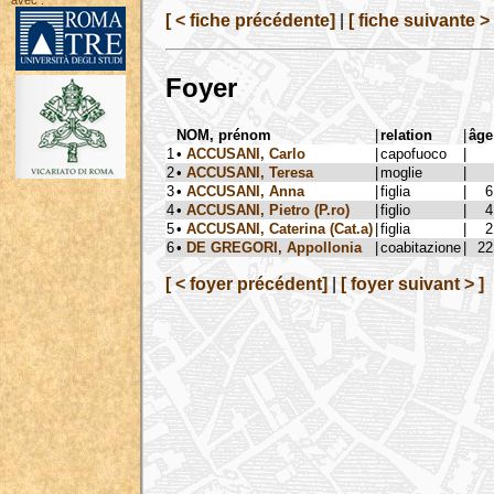
avec :
[ < fiche précédente]
|
[ fiche suivante > 
Foyer
NOM, prénom
|
relation
|
âge
1
•
ACCUSANI, Carlo
|
capofuoco
|
2
•
ACCUSANI, Teresa
|
moglie
|
3
•
ACCUSANI, Anna
|
figlia
|
6
4
•
ACCUSANI, Pietro (P.ro)
|
figlio
|
4
5
•
ACCUSANI, Caterina (Cat.a)
|
figlia
|
2
6
•
DE GREGORI, Appollonia
|
coabitazione
|
22
[ < foyer précédent]
|
[ foyer suivant > ]