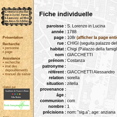
Fiche individuelle
paroisse :
S. Lorenzo in Lucina
année :
1788
page :
108r
(afficher la page enti
Présentation
rue :
CHIGI (seguita palazzo del
Recherche
•
personne
habitat :
Chigi (Palazzo della famigl
•
page
nom :
GIACCHETTI
Assistance
prénom :
Costanza
•
recherche
patronyme :
•
état des
dépouillements
référent :
GIACCHETTI Alessandro
•
manuel de saisie
relation :
sorella
situation :
zitella
réalisé par :
provenance :
âge :
communion :
com
nombre :
1
précisions :
nom: "sig.a"; age: anziana