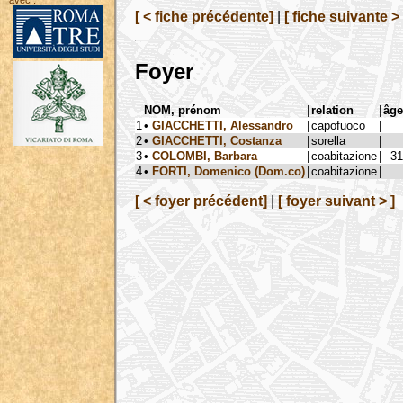
avec :
[ < fiche précédente]
|
[ fiche suivante > 
Foyer
NOM, prénom
|
relation
|
âge
1
•
GIACCHETTI, Alessandro
|
capofuoco
|
2
•
GIACCHETTI, Costanza
|
sorella
|
3
•
COLOMBI, Barbara
|
coabitazione
|
31
4
•
FORTI, Domenico (Dom.co)
|
coabitazione
|
[ < foyer précédent]
|
[ foyer suivant > ]