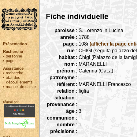
Fiche individuelle
paroisse :
S. Lorenzo in Lucina
année :
1788
page :
108r
(afficher la page enti
Présentation
rue :
CHIGI (seguita palazzo del
Recherche
•
personne
habitat :
Chigi (Palazzo della famig
•
page
nom :
MARANELLI
Assistance
prénom :
Caterina (Cat.a)
•
recherche
patronyme :
•
état des
dépouillements
référent :
MARANELLI Francesco
•
manuel de saisie
relation :
figlia
situation :
réalisé par :
provenance :
âge :
3
communion :
nombre :
1
précisions :