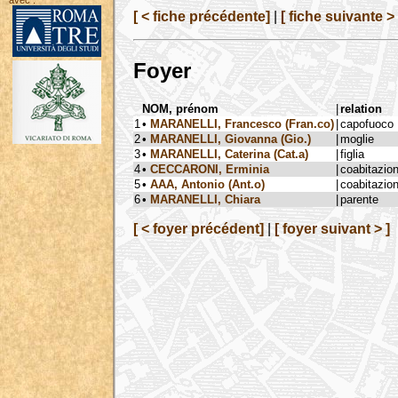
avec :
[ < fiche précédente]
|
[ fiche suivante > 
Foyer
NOM, prénom
|
relation
1
•
MARANELLI, Francesco (Fran.co)
|
capofuoco
2
•
MARANELLI, Giovanna (Gio.)
|
moglie
3
•
MARANELLI, Caterina (Cat.a)
|
figlia
4
•
CECCARONI, Erminia
|
coabitazio
5
•
AAA, Antonio (Ant.o)
|
coabitazio
6
•
MARANELLI, Chiara
|
parente
[ < foyer précédent]
|
[ foyer suivant > ]